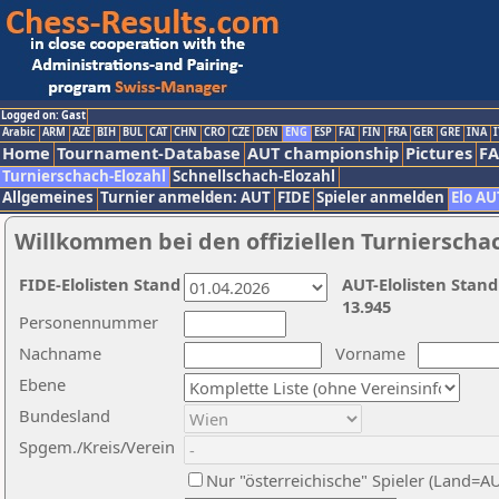
Logged on: Gast
Arabic
ARM
AZE
BIH
BUL
CAT
CHN
CRO
CZE
DEN
ENG
ESP
FAI
FIN
FRA
GER
GRE
INA
I
Home
Tournament-Database
AUT championship
Pictures
F
Turnierschach-Elozahl
Schnellschach-Elozahl
Allgemeines
Turnier anmelden: AUT
FIDE
Spieler anmelden
Elo AU
Willkommen bei den offiziellen Turnierscha
FIDE-Elolisten Stand
AUT-Elolisten Stand
13.945
Personennummer
Nachname
Vorname
Ebene
Bundesland
Spgem./Kreis/Verein
Nur "österreichische" Spieler (Land=A