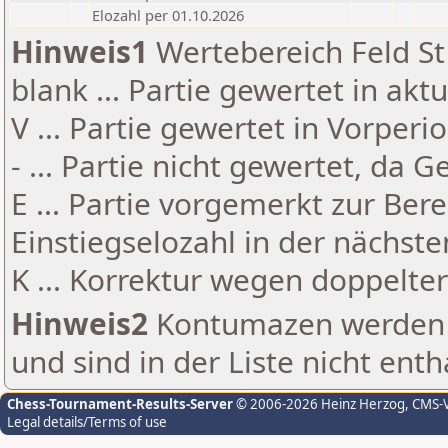
Elozahl per 01.10.2026
Hinweis1
Wertebereich Feld St 
blank ... Partie gewertet in akt
V ... Partie gewertet in Vorperi
- ... Partie nicht gewertet, da 
E ... Partie vorgemerkt zur Be
Einstiegselozahl in der nächst
K ... Korrektur wegen doppelt
Hinweis2
Kontumazen werden g
und sind in der Liste nicht enth
Chess-Tournament-Results-Server
© 2006-2026 Heinz Herzog
, CMS-
Legal details/Terms of use