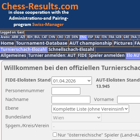
Logged on: Gast
Arabic
ARM
AZE
BIH
BUL
CAT
CHN
CRO
CZE
DEN
ENG
ESP
FAI
FIN
FRA
GER
GRE
INA
I
Home
Tournament-Database
AUT championship
Pictures
F
Turnierschach-Elozahl
Schnellschach-Elozahl
Allgemeines
Turnier anmelden: AUT
FIDE
Spieler anmelden
Elo AU
Willkommen bei den offiziellen Turnierscha
FIDE-Elolisten Stand
AUT-Elolisten Stand
13.945
Personennummer
Nachname
Vorname
Ebene
Bundesland
Spgem./Kreis/Verein
Nur "österreichische" Spieler (Land=A