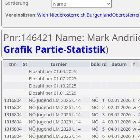
Sortierung
Vereinslisten:
Wien
Niederösterreich
Burgenland
Oberösterrei
Pnr:146421 Name: Mark Andriie
Grafik Partie-Statistik
)
tnr
St
turnier
bdld
rd
datum
f
Elozahl per 01.04.2025
Elozahl per 01.07.2025
Elozahl per 01.10.2025
Elozahl per 01.01.2026
1316804
NÖ Jugend LM 2026 U14
NÖ
1
02.01.2026
s
1316804
NÖ Jugend LM 2026 U14
NÖ
2
02.01.2026
w
1316804
NÖ Jugend LM 2026 U14
NÖ
3
03.01.2026
s
1316804
NÖ Jugend LM 2026 U14
NÖ
4
03.01.2026
w
1316804
NÖ Jugend LM 2026 U14
NÖ
5
04.01.2026
w
1316804
NÖ Jugend LM 2026 U14
NÖ
6
04.01.2026
s