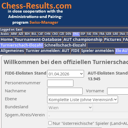
Logged on: Gast
Arabic
ARM
AZE
BIH
BUL
CAT
CHN
CRO
CZE
DEN
ENG
ESP
FAI
FIN
FRA
GER
GRE
INA
I
Home
Tournament-Database
AUT championship
Pictures
F
Turnierschach-Elozahl
Schnellschach-Elozahl
Allgemeines
Turnier anmelden: AUT
FIDE
Spieler anmelden
Elo AU
Willkommen bei den offiziellen Turnierscha
FIDE-Elolisten Stand
AUT-Elolisten Stand
13.945
Personennummer
Nachname
Vorname
Ebene
Bundesland
Spgem./Kreis/Verein
Nur "österreichische" Spieler (Land=A