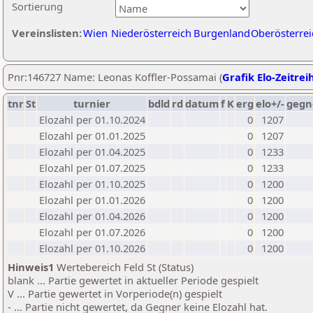
Sortierung
Vereinslisten:
Wien
Niederösterreich
Burgenland
Oberösterrei
Pnr:146727 Name: Leonas Koffler-Possamai (
Grafik Elo-Zeitrei
tnr
St
turnier
bdld
rd
datum
f
K
erg
elo+/-
gegn
Elozahl per 01.10.2024
0
1207
Elozahl per 01.01.2025
0
1207
Elozahl per 01.04.2025
0
1233
Elozahl per 01.07.2025
0
1233
Elozahl per 01.10.2025
0
1200
Elozahl per 01.01.2026
0
1200
Elozahl per 01.04.2026
0
1200
Elozahl per 01.07.2026
0
1200
Elozahl per 01.10.2026
0
1200
Hinweis1
Wertebereich Feld St (Status)
blank ... Partie gewertet in aktueller Periode gespielt
V ... Partie gewertet in Vorperiode(n) gespielt
- ... Partie nicht gewertet, da Gegner keine Elozahl hat.