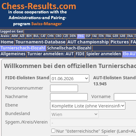
Logged on: Gast
Arabic
ARM
AZE
BIH
BUL
CAT
CHN
CRO
CZE
DEN
ENG
ESP
FAI
FIN
FRA
GER
GRE
INA
I
Home
Tournament-Database
AUT championship
Pictures
F
Turnierschach-Elozahl
Schnellschach-Elozahl
Allgemeines
Turnier anmelden: AUT
FIDE
Spieler anmelden
Elo AU
Willkommen bei den offiziellen Turnierscha
FIDE-Elolisten Stand
AUT-Elolisten Stand
13.945
Personennummer
Nachname
Vorname
Ebene
Bundesland
Spgem./Kreis/Verein
Nur "österreichische" Spieler (Land=A