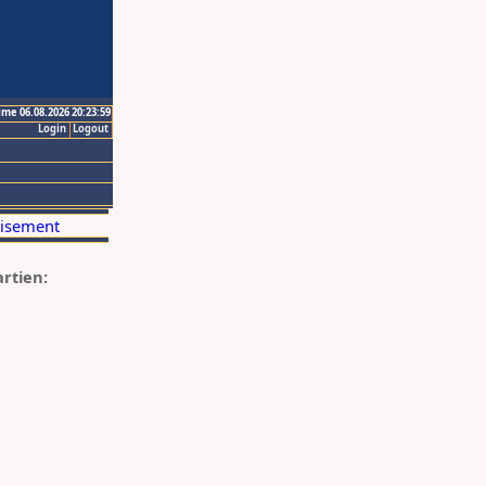
ime 06.08.2026 20:23:59
Login
Logout
artien: