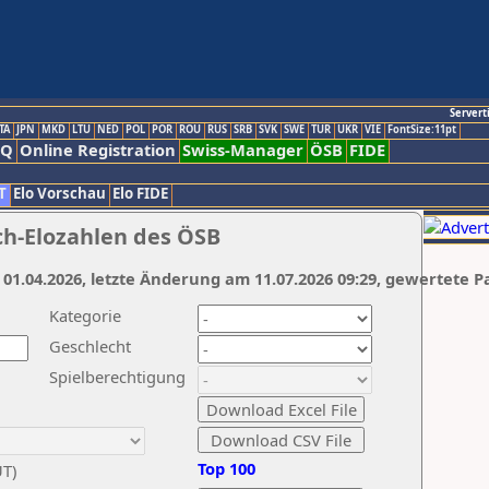
Servert
TA
JPN
MKD
LTU
NED
POL
POR
ROU
RUS
SRB
SVK
SWE
TUR
UKR
VIE
FontSize:11pt
AQ
Online Registration
Swiss-Manager
ÖSB
FIDE
T
Elo Vorschau
Elo FIDE
ch-Elozahlen des ÖSB
 01.04.2026, letzte Änderung am 11.07.2026 09:29, gewertete P
Kategorie
Geschlecht
Spielberechtigung
Top 100
UT)