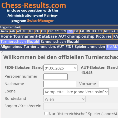
Logged on: Gast
Arabic
ARM
AZE
BIH
BUL
CAT
CHN
CRO
CZE
DEN
ENG
ESP
FAI
FIN
FRA
GER
GRE
INA
I
Home
Tournament-Database
AUT championship
Pictures
F
Turnierschach-Elozahl
Schnellschach-Elozahl
Allgemeines
Turnier anmelden: AUT
FIDE
Spieler anmelden
Elo AU
Willkommen bei den offiziellen Turnierscha
FIDE-Elolisten Stand
AUT-Elolisten Stand
13.945
Personennummer
Nachname
Vorname
Ebene
Bundesland
Spgem./Kreis/Verein
Nur "österreichische" Spieler (Land=A