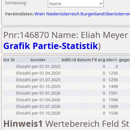
Sortierung
Vereinslisten:
Wien
Niederösterreich
Burgenland
Oberösterrei
Pnr:146870 Name: Eliah Meyer 
Grafik Partie-Statistik
)
tnr
St
turnier
bdld
rd
datum
f
K
erg
elo+/-
gegn
Elozahl per 01.01.2025
0
0
Elozahl per 01.04.2025
0
1256
Elozahl per 01.07.2025
0
1256
Elozahl per 01.10.2025
0
1499
Elozahl per 01.01.2026
0
1501
Elozahl per 01.04.2026
0
1598
Elozahl per 01.07.2026
0
1609
Elozahl per 01.10.2026
0
1538
Hinweis1
Wertebereich Feld St 