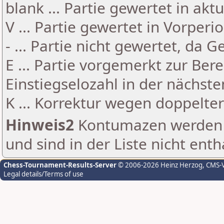
blank ... Partie gewertet in akt
V ... Partie gewertet in Vorperi
- ... Partie nicht gewertet, da 
E ... Partie vorgemerkt zur Be
Einstiegselozahl in der nächst
K ... Korrektur wegen doppelt
Hinweis2
Kontumazen werden g
und sind in der Liste nicht enth
Chess-Tournament-Results-Server
© 2006-2026 Heinz Herzog
, CMS-
Legal details/Terms of use