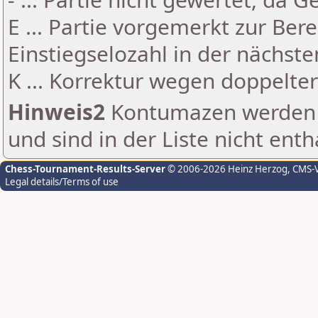
E ... Partie vorgemerkt zur Be
Einstiegselozahl in der nächst
K ... Korrektur wegen doppelt
Hinweis2
Kontumazen werden g
und sind in der Liste nicht enth
Chess-Tournament-Results-Server
© 2006-2026 Heinz Herzog
, CMS-
Legal details/Terms of use