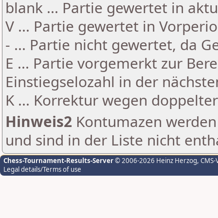
blank ... Partie gewertet in akt
V ... Partie gewertet in Vorperi
- ... Partie nicht gewertet, da 
E ... Partie vorgemerkt zur Be
Einstiegselozahl in der nächst
K ... Korrektur wegen doppelt
Hinweis2
Kontumazen werden g
und sind in der Liste nicht enth
Chess-Tournament-Results-Server
© 2006-2026 Heinz Herzog
, CMS-
Legal details/Terms of use