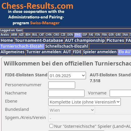
Logged on: Gast
Arabic
ARM
AZE
BIH
BUL
CAT
CHN
CRO
CZE
DEN
ENG
ESP
FAI
FIN
FRA
GER
GRE
INA
I
Home
Tournament-Database
AUT championship
Pictures
F
Turnierschach-Elozahl
Schnellschach-Elozahl
Allgemeines
Turnier anmelden: AUT
FIDE
Spieler anmelden
Elo AU
Willkommen bei den offiziellen Turnierscha
FIDE-Elolisten Stand
AUT-Elolisten Stand
7.518
Personennummer
Nachname
Vorname
Ebene
Bundesland
Spgem./Kreis/Verein
Nur "österreichische" Spieler (Land=A