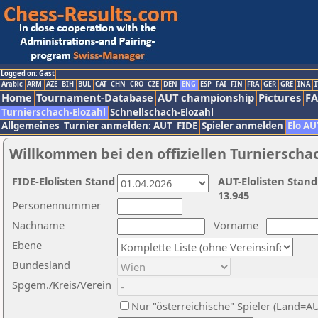
Logged on: Gast
Arabic
ARM
AZE
BIH
BUL
CAT
CHN
CRO
CZE
DEN
ENG
ESP
FAI
FIN
FRA
GER
GRE
INA
I
Home
Tournament-Database
AUT championship
Pictures
F
Turnierschach-Elozahl
Schnellschach-Elozahl
Allgemeines
Turnier anmelden: AUT
FIDE
Spieler anmelden
Elo AU
Willkommen bei den offiziellen Turnierscha
FIDE-Elolisten Stand
AUT-Elolisten Stand
13.945
Personennummer
Nachname
Vorname
Ebene
Bundesland
Spgem./Kreis/Verein
Nur "österreichische" Spieler (Land=A