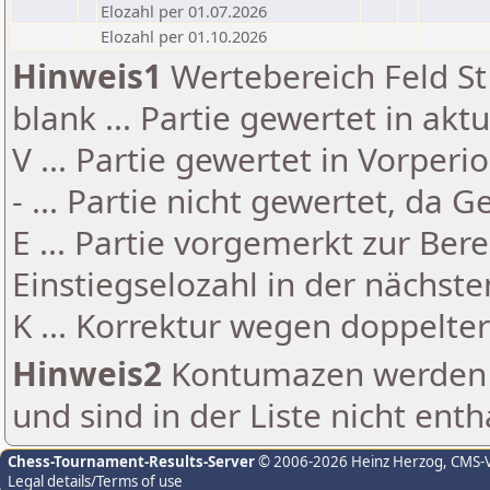
Elozahl per 01.07.2026
Elozahl per 01.10.2026
Hinweis1
Wertebereich Feld St 
blank ... Partie gewertet in akt
V ... Partie gewertet in Vorperi
- ... Partie nicht gewertet, da 
E ... Partie vorgemerkt zur Be
Einstiegselozahl in der nächst
K ... Korrektur wegen doppelt
Hinweis2
Kontumazen werden g
und sind in der Liste nicht enth
Chess-Tournament-Results-Server
© 2006-2026 Heinz Herzog
, CMS-
Legal details/Terms of use