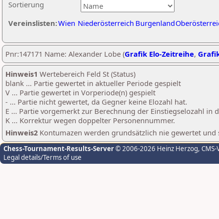
Sortierung
Vereinslisten:
Wien
Niederösterreich
Burgenland
Oberösterrei
Pnr:147171 Name: Alexander Lobe (
Grafik Elo-Zeitreihe
,
Grafik
Hinweis1
Wertebereich Feld St (Status)
blank ... Partie gewertet in aktueller Periode gespielt
V ... Partie gewertet in Vorperiode(n) gespielt
- ... Partie nicht gewertet, da Gegner keine Elozahl hat.
E ... Partie vorgemerkt zur Berechnung der Einstiegselozahl in
K ... Korrektur wegen doppelter Personennummer.
Hinweis2
Kontumazen werden grundsätzlich nie gewertet und sin
Chess-Tournament-Results-Server
© 2006-2026 Heinz Herzog
, CMS-
Legal details/Terms of use