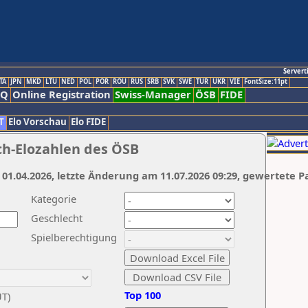
Servert
TA
JPN
MKD
LTU
NED
POL
POR
ROU
RUS
SRB
SVK
SWE
TUR
UKR
VIE
FontSize:11pt
AQ
Online Registration
Swiss-Manager
ÖSB
FIDE
T
Elo Vorschau
Elo FIDE
ch-Elozahlen des ÖSB
 01.04.2026, letzte Änderung am 11.07.2026 09:29, gewertete P
Kategorie
Geschlecht
Spielberechtigung
Top 100
UT)