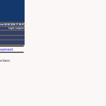
ime 08.08.2026 17:38:47
Login
Logout
artien: