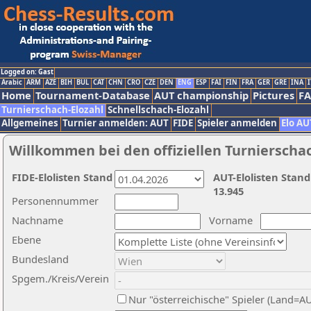
Logged on: Gast
Arabic
ARM
AZE
BIH
BUL
CAT
CHN
CRO
CZE
DEN
ENG
ESP
FAI
FIN
FRA
GER
GRE
INA
I
Home
Tournament-Database
AUT championship
Pictures
F
Turnierschach-Elozahl
Schnellschach-Elozahl
Allgemeines
Turnier anmelden: AUT
FIDE
Spieler anmelden
Elo AU
Willkommen bei den offiziellen Turnierscha
FIDE-Elolisten Stand
AUT-Elolisten Stand
13.945
Personennummer
Nachname
Vorname
Ebene
Bundesland
Spgem./Kreis/Verein
Nur "österreichische" Spieler (Land=A