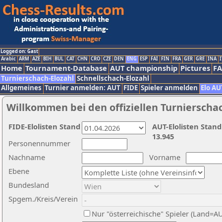
Logged on: Gast
Arabic
ARM
AZE
BIH
BUL
CAT
CHN
CRO
CZE
DEN
ENG
ESP
FAI
FIN
FRA
GER
GRE
INA
I
Home
Tournament-Database
AUT championship
Pictures
F
Turnierschach-Elozahl
Schnellschach-Elozahl
Allgemeines
Turnier anmelden: AUT
FIDE
Spieler anmelden
Elo AU
Willkommen bei den offiziellen Turnierscha
FIDE-Elolisten Stand
AUT-Elolisten Stand
13.945
Personennummer
Nachname
Vorname
Ebene
Bundesland
Spgem./Kreis/Verein
Nur "österreichische" Spieler (Land=A