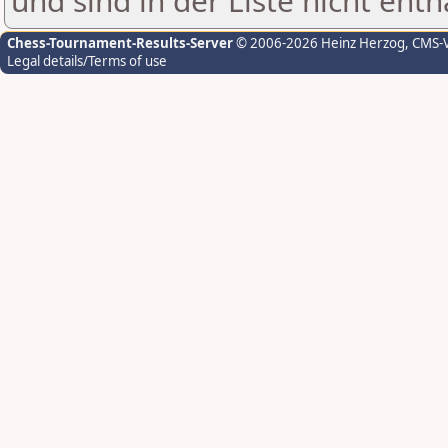
und sind in der Liste nicht enth
Chess-Tournament-Results-Server
© 2006-2026 Heinz Herzog
, CMS-
Legal details/Terms of use