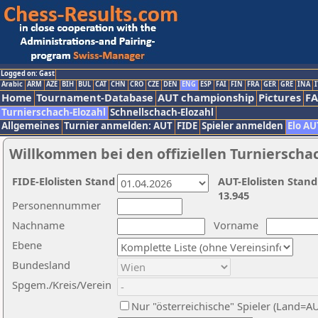
Logged on: Gast
Arabic
ARM
AZE
BIH
BUL
CAT
CHN
CRO
CZE
DEN
ENG
ESP
FAI
FIN
FRA
GER
GRE
INA
I
Home
Tournament-Database
AUT championship
Pictures
F
Turnierschach-Elozahl
Schnellschach-Elozahl
Allgemeines
Turnier anmelden: AUT
FIDE
Spieler anmelden
Elo AU
Willkommen bei den offiziellen Turnierscha
FIDE-Elolisten Stand
AUT-Elolisten Stand
13.945
Personennummer
Nachname
Vorname
Ebene
Bundesland
Spgem./Kreis/Verein
Nur "österreichische" Spieler (Land=A