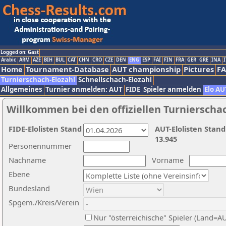
Logged on: Gast
Arabic
ARM
AZE
BIH
BUL
CAT
CHN
CRO
CZE
DEN
ENG
ESP
FAI
FIN
FRA
GER
GRE
INA
I
Home
Tournament-Database
AUT championship
Pictures
F
Turnierschach-Elozahl
Schnellschach-Elozahl
Allgemeines
Turnier anmelden: AUT
FIDE
Spieler anmelden
Elo AU
Willkommen bei den offiziellen Turnierscha
FIDE-Elolisten Stand
AUT-Elolisten Stand
13.945
Personennummer
Nachname
Vorname
Ebene
Bundesland
Spgem./Kreis/Verein
Nur "österreichische" Spieler (Land=A