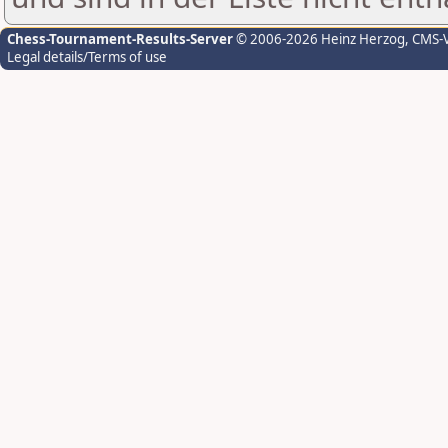
Chess-Tournament-Results-Server
© 2006-2026 Heinz Herzog
, CMS-
Legal details/Terms of use