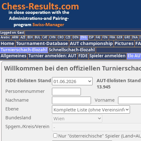
Logged on: Gast
Arabic
ARM
AZE
BIH
BUL
CAT
CHN
CRO
CZE
DEN
ENG
ESP
FAI
FIN
FRA
GER
GRE
INA
I
Home
Tournament-Database
AUT championship
Pictures
F
Turnierschach-Elozahl
Schnellschach-Elozahl
Allgemeines
Turnier anmelden: AUT
FIDE
Spieler anmelden
Elo AU
Willkommen bei den offiziellen Turnierscha
FIDE-Elolisten Stand
AUT-Elolisten Stand
13.945
Personennummer
Nachname
Vorname
Ebene
Bundesland
Spgem./Kreis/Verein
Nur "österreichische" Spieler (Land=A