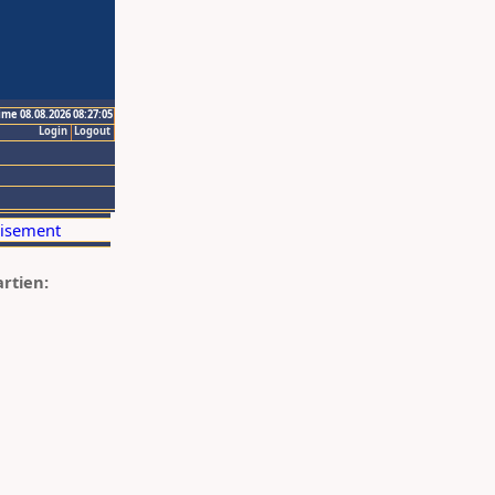
ime 08.08.2026 08:27:05
Login
Logout
artien: