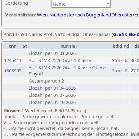
Sortierung
Vereinslisten:
Wien
Niederösterreich
Burgenland
Oberösterrei
Pnr:147594 Name: Prof. Victor-Edgar Onea-Gaspar (
Grafik Elo-
tnr
St
turnier
bdld
rd
d
Elozahl per 01.01.2026
1245411
AUT STMK 2526 Graz 1.Klasse
Stmk
6
30.
AUT STMK 2526 Graz 1.Klasse Oberes
1363995
Stmk
2
27.
Playoff
Gesamtpartien 2
Elozahl per 01.04.2026
Elozahl per 01.07.2026
Elozahl per 01.10.2026
Hinweis1
Wertebereich Feld St (Status)
blank ... Partie gewertet in aktueller Periode gespielt
V ... Partie gewertet in Vorperiode(n) gespielt
- ... Partie nicht gewertet, da Gegner keine Elozahl hat.
E ... Partie vorgemerkt zur Berechnung der Einstiegselozahl in