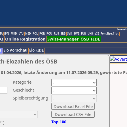
Servert
TA
JPN
MKD
LTU
NED
POL
POR
ROU
RUS
SRB
SVK
SWE
TUR
UKR
VIE
FontSize:11pt
AQ
Online Registration
Swiss-Manager
ÖSB
FIDE
T
Elo Vorschau
Elo FIDE
ch-Elozahlen des ÖSB
 01.04.2026, letzte Änderung am 11.07.2026 09:29, gewertete P
Kategorie
Geschlecht
Spielberechtigung
Top 100
UT)