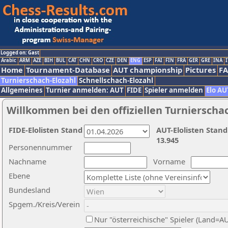
Logged on: Gast
Arabic
ARM
AZE
BIH
BUL
CAT
CHN
CRO
CZE
DEN
ENG
ESP
FAI
FIN
FRA
GER
GRE
INA
I
Home
Tournament-Database
AUT championship
Pictures
F
Turnierschach-Elozahl
Schnellschach-Elozahl
Allgemeines
Turnier anmelden: AUT
FIDE
Spieler anmelden
Elo AU
Willkommen bei den offiziellen Turnierscha
FIDE-Elolisten Stand
AUT-Elolisten Stand
13.945
Personennummer
Nachname
Vorname
Ebene
Bundesland
Spgem./Kreis/Verein
Nur "österreichische" Spieler (Land=A