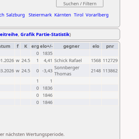
ch
Salzburg
Steiermark
Kärnten
Tirol
Vorarlberg
Zeitreihe
,
Grafik Partie-Statistik
)
atum
f
K
erg
elo+/-
gegner
elo
pnr
0
1835
01.2026
w
24.5
1
4,41
Schick Rafael
1568
112729
Sonnberger
03.2026
w
24.5
0
-3,43
2148
113862
Thomas
1
1
0
1836
0
1846
0
1846
 der nächsten Wertungsperiode.