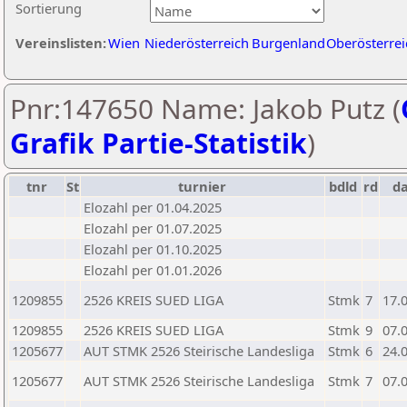
Sortierung
Vereinslisten:
Wien
Niederösterreich
Burgenland
Oberösterrei
Pnr:147650 Name: Jakob Putz (
Grafik Partie-Statistik
)
tnr
St
turnier
bdld
rd
d
Elozahl per 01.04.2025
Elozahl per 01.07.2025
Elozahl per 01.10.2025
Elozahl per 01.01.2026
1209855
2526 KREIS SUED LIGA
Stmk
7
17.
1209855
2526 KREIS SUED LIGA
Stmk
9
07.
1205677
AUT STMK 2526 Steirische Landesliga
Stmk
6
24.
1205677
AUT STMK 2526 Steirische Landesliga
Stmk
7
07.