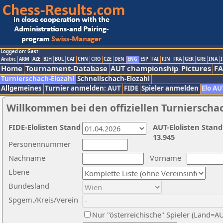
Logged on: Gast
Arabic
ARM
AZE
BIH
BUL
CAT
CHN
CRO
CZE
DEN
ENG
ESP
FAI
FIN
FRA
GER
GRE
INA
I
Home
Tournament-Database
AUT championship
Pictures
F
Turnierschach-Elozahl
Schnellschach-Elozahl
Allgemeines
Turnier anmelden: AUT
FIDE
Spieler anmelden
Elo AU
Willkommen bei den offiziellen Turnierscha
FIDE-Elolisten Stand
AUT-Elolisten Stand
13.945
Personennummer
Nachname
Vorname
Ebene
Bundesland
Spgem./Kreis/Verein
Nur "österreichische" Spieler (Land=A