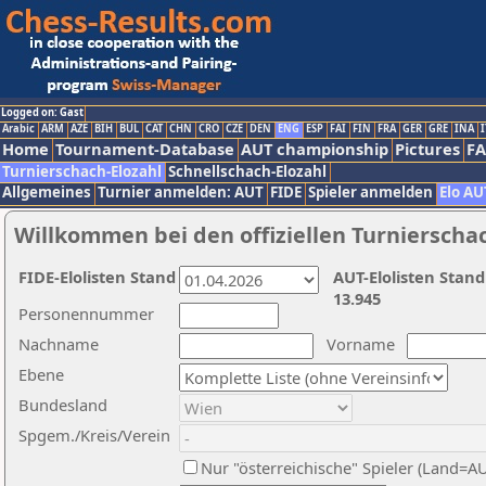
Logged on: Gast
Arabic
ARM
AZE
BIH
BUL
CAT
CHN
CRO
CZE
DEN
ENG
ESP
FAI
FIN
FRA
GER
GRE
INA
I
Home
Tournament-Database
AUT championship
Pictures
F
Turnierschach-Elozahl
Schnellschach-Elozahl
Allgemeines
Turnier anmelden: AUT
FIDE
Spieler anmelden
Elo AU
Willkommen bei den offiziellen Turnierscha
FIDE-Elolisten Stand
AUT-Elolisten Stand
13.945
Personennummer
Nachname
Vorname
Ebene
Bundesland
Spgem./Kreis/Verein
Nur "österreichische" Spieler (Land=A