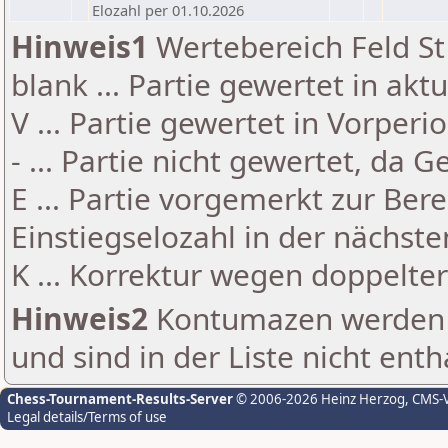
Elozahl per 01.10.2026
Hinweis1
Wertebereich Feld St 
blank ... Partie gewertet in akt
V ... Partie gewertet in Vorperi
- ... Partie nicht gewertet, da 
E ... Partie vorgemerkt zur Be
Einstiegselozahl in der nächst
K ... Korrektur wegen doppelt
Hinweis2
Kontumazen werden g
und sind in der Liste nicht enth
Chess-Tournament-Results-Server
© 2006-2026 Heinz Herzog
, CMS-
Legal details/Terms of use