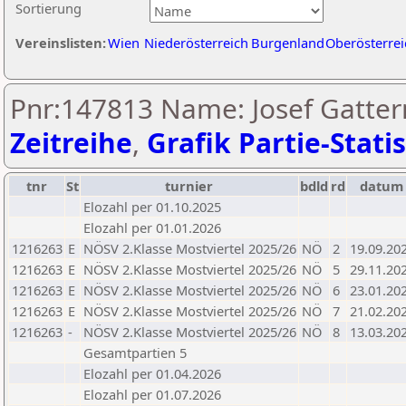
Sortierung
Vereinslisten:
Wien
Niederösterreich
Burgenland
Oberösterrei
Pnr:147813 Name: Josef Gatter
Zeitreihe
,
Grafik Partie-Statis
tnr
St
turnier
bdld
rd
datum
Elozahl per 01.10.2025
Elozahl per 01.01.2026
1216263
E
NÖSV 2.Klasse Mostviertel 2025/26
NÖ
2
19.09.20
1216263
E
NÖSV 2.Klasse Mostviertel 2025/26
NÖ
5
29.11.20
1216263
E
NÖSV 2.Klasse Mostviertel 2025/26
NÖ
6
23.01.20
1216263
E
NÖSV 2.Klasse Mostviertel 2025/26
NÖ
7
21.02.20
1216263
-
NÖSV 2.Klasse Mostviertel 2025/26
NÖ
8
13.03.20
Gesamtpartien 5
Elozahl per 01.04.2026
Elozahl per 01.07.2026