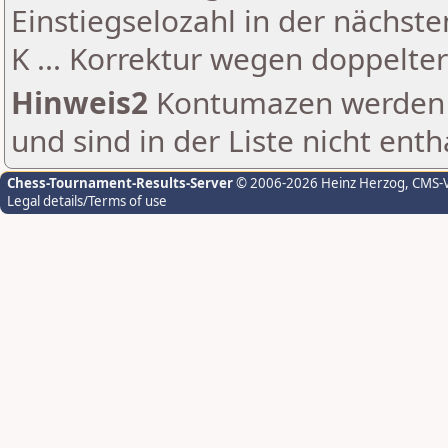
Einstiegselozahl in der nächst
K ... Korrektur wegen doppelt
Hinweis2
Kontumazen werden g
und sind in der Liste nicht enth
Chess-Tournament-Results-Server
© 2006-2026 Heinz Herzog
, CMS-
Legal details/Terms of use