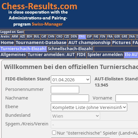
Logged on: Gast
Arabic
ARM
AZE
BIH
BUL
CAT
CHN
CRO
CZE
DEN
ENG
ESP
FAI
FIN
FRA
GER
GRE
INA
I
Home
Tournament-Database
AUT championship
Pictures
F
Turnierschach-Elozahl
Schnellschach-Elozahl
Allgemeines
Turnier anmelden: AUT
FIDE
Spieler anmelden
Elo AU
Willkommen bei den offiziellen Turnierscha
FIDE-Elolisten Stand
AUT-Elolisten Stand
13.945
Personennummer
Nachname
Vorname
Ebene
Bundesland
Spgem./Kreis/Verein
Nur "österreichische" Spieler (Land=A