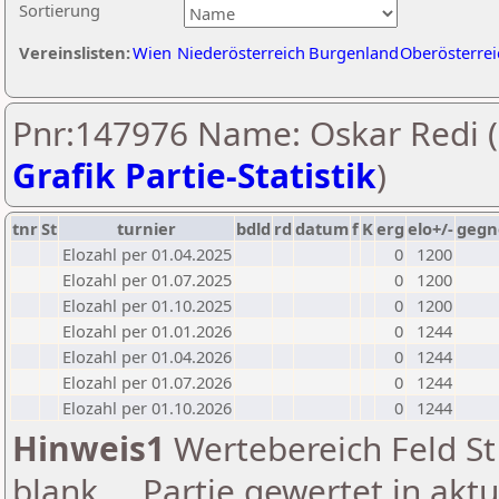
Sortierung
Vereinslisten:
Wien
Niederösterreich
Burgenland
Oberösterrei
Pnr:147976 Name: Oskar Redi (
Grafik Partie-Statistik
)
tnr
St
turnier
bdld
rd
datum
f
K
erg
elo+/-
gegn
Elozahl per 01.04.2025
0
1200
Elozahl per 01.07.2025
0
1200
Elozahl per 01.10.2025
0
1200
Elozahl per 01.01.2026
0
1244
Elozahl per 01.04.2026
0
1244
Elozahl per 01.07.2026
0
1244
Elozahl per 01.10.2026
0
1244
Hinweis1
Wertebereich Feld St 
blank ... Partie gewertet in akt