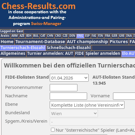
Logged on: Gast
Arabic
ARM
AZE
BIH
BUL
CAT
CHN
CRO
CZE
DEN
ENG
ESP
FAI
FIN
FRA
GER
GRE
INA
I
Home
Tournament-Database
AUT championship
Pictures
F
Turnierschach-Elozahl
Schnellschach-Elozahl
Allgemeines
Turnier anmelden: AUT
FIDE
Spieler anmelden
Elo AU
Willkommen bei den offiziellen Turnierscha
FIDE-Elolisten Stand
AUT-Elolisten Stand
13.945
Personennummer
Nachname
Vorname
Ebene
Bundesland
Spgem./Kreis/Verein
Nur "österreichische" Spieler (Land=A