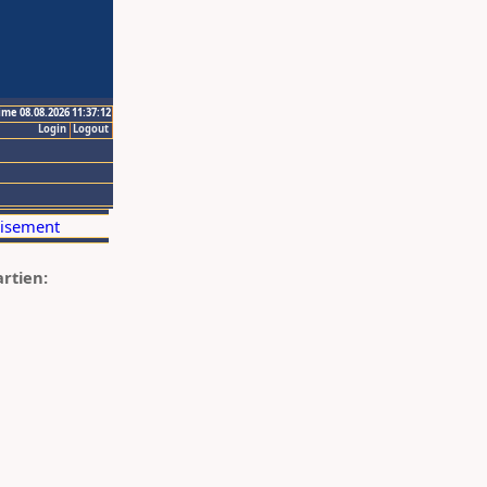
ime 08.08.2026 11:37:12
Login
Logout
artien: