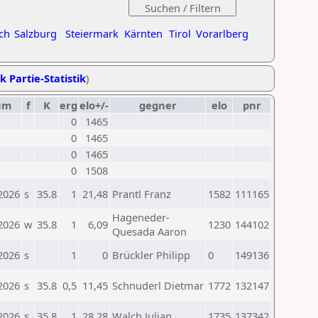
ch
Salzburg
Steiermark
Kärnten
Tirol
Vorarlberg
k Partie-Statistik
)
um
f
K
erg
elo+/-
gegner
elo
pnr
0
1465
0
1465
0
1465
0
1508
2026
s
35.8
1
21,48
Prantl Franz
1582
111165
Hageneder-
2026
w
35.8
1
6,09
1230
144102
Quesada Aaron
2026
s
1
0
Brückler Philipp
0
149136
2026
s
35.8
0,5
11,45
Schnuderl Dietmar
1772
132147
2026
s
35.8
1
28,28
Walch Julian
1735
137342