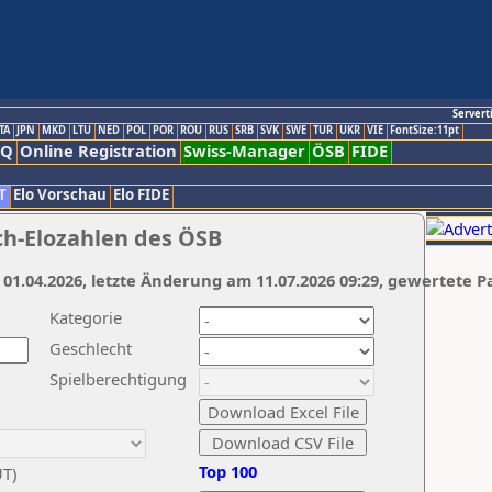
Servert
TA
JPN
MKD
LTU
NED
POL
POR
ROU
RUS
SRB
SVK
SWE
TUR
UKR
VIE
FontSize:11pt
AQ
Online Registration
Swiss-Manager
ÖSB
FIDE
T
Elo Vorschau
Elo FIDE
ch-Elozahlen des ÖSB
 01.04.2026, letzte Änderung am 11.07.2026 09:29, gewertete P
Kategorie
Geschlecht
Spielberechtigung
Top 100
UT)