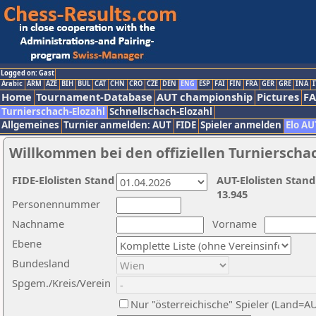
Logged on: Gast
Arabic
ARM
AZE
BIH
BUL
CAT
CHN
CRO
CZE
DEN
ENG
ESP
FAI
FIN
FRA
GER
GRE
INA
I
Home
Tournament-Database
AUT championship
Pictures
F
Turnierschach-Elozahl
Schnellschach-Elozahl
Allgemeines
Turnier anmelden: AUT
FIDE
Spieler anmelden
Elo AU
Willkommen bei den offiziellen Turnierscha
FIDE-Elolisten Stand
AUT-Elolisten Stand
13.945
Personennummer
Nachname
Vorname
Ebene
Bundesland
Spgem./Kreis/Verein
Nur "österreichische" Spieler (Land=A