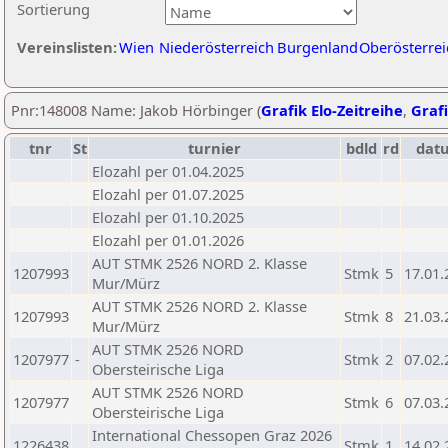
Sortierung
Vereinslisten:
Wien
Niederösterreich
Burgenland
Oberösterrei
Pnr:148008 Name: Jakob Hörbinger (
Grafik Elo-Zeitreihe
,
Grafi
tnr
St
turnier
bdld
rd
dat
Elozahl per 01.04.2025
Elozahl per 01.07.2025
Elozahl per 01.10.2025
Elozahl per 01.01.2026
AUT STMK 2526 NORD 2. Klasse
1207993
Stmk
5
17.01.
Mur/Mürz
AUT STMK 2526 NORD 2. Klasse
1207993
Stmk
8
21.03.
Mur/Mürz
AUT STMK 2526 NORD
1207977
-
Stmk
2
07.02.
Obersteirische Liga
AUT STMK 2526 NORD
1207977
Stmk
6
07.03.
Obersteirische Liga
International Chessopen Graz 2026
1226438
Stmk
1
14.02.