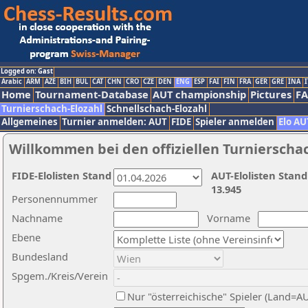
Logged on: Gast
Arabic
ARM
AZE
BIH
BUL
CAT
CHN
CRO
CZE
DEN
ENG
ESP
FAI
FIN
FRA
GER
GRE
INA
I
Home
Tournament-Database
AUT championship
Pictures
F
Turnierschach-Elozahl
Schnellschach-Elozahl
Allgemeines
Turnier anmelden: AUT
FIDE
Spieler anmelden
Elo AU
Willkommen bei den offiziellen Turnierscha
FIDE-Elolisten Stand
AUT-Elolisten Stand
13.945
Personennummer
Nachname
Vorname
Ebene
Bundesland
Spgem./Kreis/Verein
Nur "österreichische" Spieler (Land=A