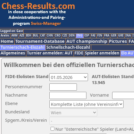
Logged on: Gast
Arabic
ARM
AZE
BIH
BUL
CAT
CHN
CRO
CZE
DEN
ENG
ESP
FAI
FIN
FRA
GER
GRE
INA
I
Home
Tournament-Database
AUT championship
Pictures
F
Turnierschach-Elozahl
Schnellschach-Elozahl
Allgemeines
Turnier anmelden: AUT
FIDE
Spieler anmelden
Elo AU
Willkommen bei den offiziellen Turnierscha
FIDE-Elolisten Stand
AUT-Elolisten Stand
13.945
Personennummer
Nachname
Vorname
Ebene
Bundesland
Spgem./Kreis/Verein
Nur "österreichische" Spieler (Land=A