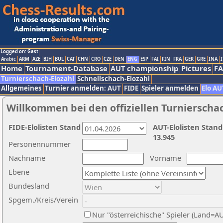
Logged on: Gast
Arabic
ARM
AZE
BIH
BUL
CAT
CHN
CRO
CZE
DEN
ENG
ESP
FAI
FIN
FRA
GER
GRE
INA
I
Home
Tournament-Database
AUT championship
Pictures
F
Turnierschach-Elozahl
Schnellschach-Elozahl
Allgemeines
Turnier anmelden: AUT
FIDE
Spieler anmelden
Elo AU
Willkommen bei den offiziellen Turnierscha
FIDE-Elolisten Stand
AUT-Elolisten Stand
13.945
Personennummer
Nachname
Vorname
Ebene
Bundesland
Spgem./Kreis/Verein
Nur "österreichische" Spieler (Land=A