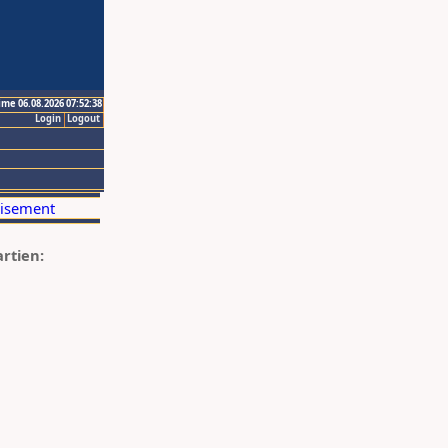
ime 06.08.2026 07:52:38
Login
Logout
artien: