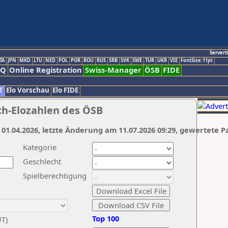
Servert
TA
JPN
MKD
LTU
NED
POL
POR
ROU
RUS
SRB
SVK
SWE
TUR
UKR
VIE
FontSize:11pt
AQ
Online Registration
Swiss-Manager
ÖSB
FIDE
T
Elo Vorschau
Elo FIDE
ch-Elozahlen des ÖSB
 01.04.2026, letzte Änderung am 11.07.2026 09:29, gewertete P
Kategorie
Geschlecht
Spielberechtigung
Top 100
UT)