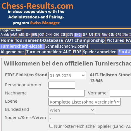
Logged on: Gast
Arabic
ARM
AZE
BIH
BUL
CAT
CHN
CRO
CZE
DEN
ENG
ESP
FAI
FIN
FRA
GER
GRE
INA
I
Home
Tournament-Database
AUT championship
Pictures
F
Turnierschach-Elozahl
Schnellschach-Elozahl
Allgemeines
Turnier anmelden: AUT
FIDE
Spieler anmelden
Elo AU
Willkommen bei den offiziellen Turnierscha
FIDE-Elolisten Stand
AUT-Elolisten Stand
13.945
Personennummer
Nachname
Vorname
Ebene
Bundesland
Spgem./Kreis/Verein
Nur "österreichische" Spieler (Land=A