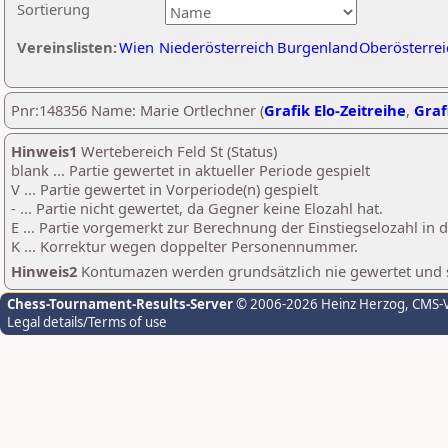
Sortierung
Vereinslisten:
Wien
Niederösterreich
Burgenland
Oberösterrei
Pnr:148356 Name: Marie Ortlechner (
Grafik Elo-Zeitreihe
,
Graf
Hinweis1
Wertebereich Feld St (Status)
blank ... Partie gewertet in aktueller Periode gespielt
V ... Partie gewertet in Vorperiode(n) gespielt
- ... Partie nicht gewertet, da Gegner keine Elozahl hat.
E ... Partie vorgemerkt zur Berechnung der Einstiegselozahl in
K ... Korrektur wegen doppelter Personennummer.
Hinweis2
Kontumazen werden grundsätzlich nie gewertet und sin
Chess-Tournament-Results-Server
© 2006-2026 Heinz Herzog
, CMS-
Legal details/Terms of use