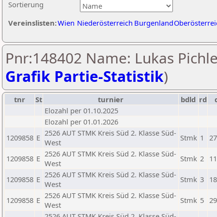
Sortierung
Vereinslisten:
Wien
Niederösterreich
Burgenland
Oberösterrei
Pnr:148402 Name: Lukas Pichle
Grafik Partie-Statistik
)
tnr
St
turnier
bdld
rd
Elozahl per 01.10.2025
Elozahl per 01.01.2026
2526 AUT STMK Kreis Süd 2. Klasse Süd-
1209858
E
Stmk
1
27
West
2526 AUT STMK Kreis Süd 2. Klasse Süd-
1209858
E
Stmk
2
11
West
2526 AUT STMK Kreis Süd 2. Klasse Süd-
1209858
E
Stmk
3
18
West
2526 AUT STMK Kreis Süd 2. Klasse Süd-
1209858
E
Stmk
5
29
West
2526 AUT STMK Kreis Süd 2. Klasse Süd-