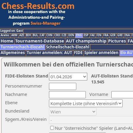
Logged on: Gast
Arabic
ARM
AZE
BIH
BUL
CAT
CHN
CRO
CZE
DEN
ENG
ESP
FAI
FIN
FRA
GER
GRE
INA
I
Home
Tournament-Database
AUT championship
Pictures
F
Turnierschach-Elozahl
Schnellschach-Elozahl
Allgemeines
Turnier anmelden: AUT
FIDE
Spieler anmelden
Elo AU
Willkommen bei den offiziellen Turnierscha
FIDE-Elolisten Stand
AUT-Elolisten Stand
13.945
Personennummer
Nachname
Vorname
Ebene
Bundesland
Spgem./Kreis/Verein
Nur "österreichische" Spieler (Land=A