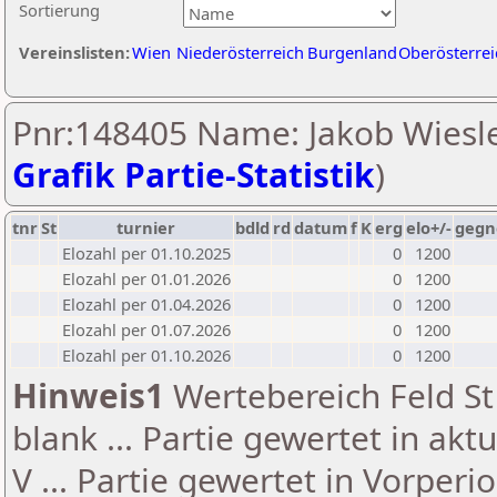
Sortierung
Vereinslisten:
Wien
Niederösterreich
Burgenland
Oberösterrei
Pnr:148405 Name: Jakob Wiesle
Grafik Partie-Statistik
)
tnr
St
turnier
bdld
rd
datum
f
K
erg
elo+/-
gegn
Elozahl per 01.10.2025
0
1200
Elozahl per 01.01.2026
0
1200
Elozahl per 01.04.2026
0
1200
Elozahl per 01.07.2026
0
1200
Elozahl per 01.10.2026
0
1200
Hinweis1
Wertebereich Feld St 
blank ... Partie gewertet in akt
V ... Partie gewertet in Vorperi