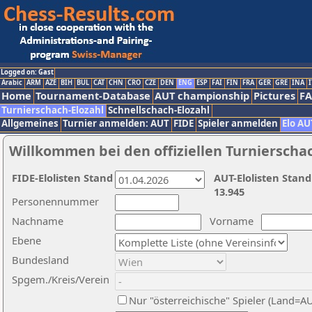
Logged on: Gast
Arabic
ARM
AZE
BIH
BUL
CAT
CHN
CRO
CZE
DEN
ENG
ESP
FAI
FIN
FRA
GER
GRE
INA
I
Home
Tournament-Database
AUT championship
Pictures
F
Turnierschach-Elozahl
Schnellschach-Elozahl
Allgemeines
Turnier anmelden: AUT
FIDE
Spieler anmelden
Elo AU
Willkommen bei den offiziellen Turnierscha
FIDE-Elolisten Stand
AUT-Elolisten Stand
13.945
Personennummer
Nachname
Vorname
Ebene
Bundesland
Spgem./Kreis/Verein
Nur "österreichische" Spieler (Land=A