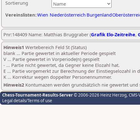
Sortierung
Vereinslisten:
Wien
Niederösterreich
Burgenland
Oberösterrei
Pnr:148409 Name: Matthias Bruggraber (
Grafik Elo-Zeitreihe
,
G
Hinweis1
Wertebereich Feld St (Status)
blank ... Partie gewertet in aktueller Periode gespielt
V ... Partie gewertet in Vorperiode(n) gespielt
- ... Partie nicht gewertet, da Gegner keine Elozahl hat.
E ... Partie vorgemerkt zur Berechnung der Einstiegselozahl in
K ... Korrektur wegen doppelter Personennummer.
Hinweis2
Kontumazen werden grundsätzlich nie gewertet und sin
Chess-Tournament-Results-Server
© 2006-2026 Heinz Herzog
, CMS-
Legal details/Terms of use