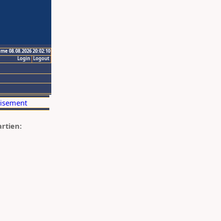
ime 08.08.2026 20:02:10
Login
Logout
artien: