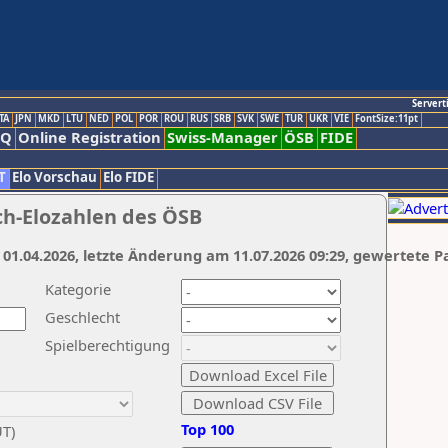
Servert
TA
JPN
MKD
LTU
NED
POL
POR
ROU
RUS
SRB
SVK
SWE
TUR
UKR
VIE
FontSize:11pt
AQ
Online Registration
Swiss-Manager
ÖSB
FIDE
T
Elo Vorschau
Elo FIDE
ch-Elozahlen des ÖSB
 01.04.2026, letzte Änderung am 11.07.2026 09:29, gewertete P
Kategorie
Geschlecht
Spielberechtigung
Top 100
UT)