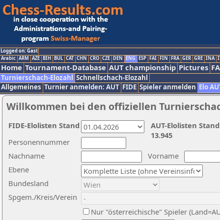
Logged on: Gast
Arabic
ARM
AZE
BIH
BUL
CAT
CHN
CRO
CZE
DEN
ENG
ESP
FAI
FIN
FRA
GER
GRE
INA
I
Home
Tournament-Database
AUT championship
Pictures
F
Turnierschach-Elozahl
Schnellschach-Elozahl
Allgemeines
Turnier anmelden: AUT
FIDE
Spieler anmelden
Elo AU
Willkommen bei den offiziellen Turnierscha
FIDE-Elolisten Stand
AUT-Elolisten Stand
13.945
Personennummer
Nachname
Vorname
Ebene
Bundesland
Spgem./Kreis/Verein
Nur "österreichische" Spieler (Land=A