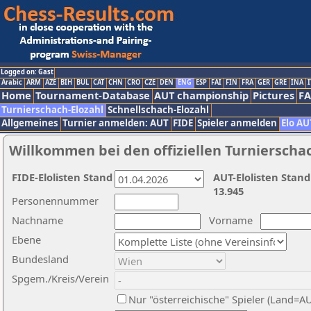
Logged on: Gast
Arabic
ARM
AZE
BIH
BUL
CAT
CHN
CRO
CZE
DEN
ENG
ESP
FAI
FIN
FRA
GER
GRE
INA
I
Home
Tournament-Database
AUT championship
Pictures
F
Turnierschach-Elozahl
Schnellschach-Elozahl
Allgemeines
Turnier anmelden: AUT
FIDE
Spieler anmelden
Elo AU
Willkommen bei den offiziellen Turnierscha
FIDE-Elolisten Stand
AUT-Elolisten Stand
13.945
Personennummer
Nachname
Vorname
Ebene
Bundesland
Spgem./Kreis/Verein
Nur "österreichische" Spieler (Land=A