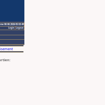
ime 08.08.2026 05:03:49
Login
Logout
artien: