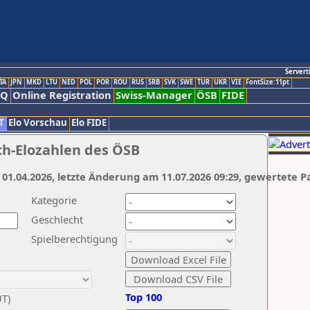
Servert
TA
JPN
MKD
LTU
NED
POL
POR
ROU
RUS
SRB
SVK
SWE
TUR
UKR
VIE
FontSize:11pt
AQ
Online Registration
Swiss-Manager
ÖSB
FIDE
T
Elo Vorschau
Elo FIDE
ch-Elozahlen des ÖSB
 01.04.2026, letzte Änderung am 11.07.2026 09:29, gewertete P
Kategorie
Geschlecht
Spielberechtigung
Top 100
UT)