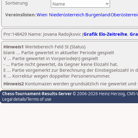
Sortierung
Vereinslisten:
Wien
Niederösterreich
Burgenland
Oberösterrei
Pnr:148429 Name: Jovana Radojkovic (
Grafik Elo-Zeitreihe
,
Gra
Hinweis1
Wertebereich Feld St (Status)
blank ... Partie gewertet in aktueller Periode gespielt
V ... Partie gewertet in Vorperiode(n) gespielt
- ... Partie nicht gewertet, da Gegner keine Elozahl hat.
E ... Partie vorgemerkt zur Berechnung der Einstiegselozahl in
K ... Korrektur wegen doppelter Personennummer.
Hinweis2
Kontumazen werden grundsätzlich nie gewertet und sin
Chess-Tournament-Results-Server
© 2006-2026 Heinz Herzog
, CMS-
Legal details/Terms of use