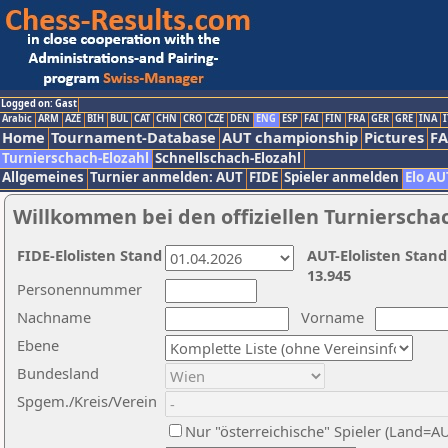
Logged on: Gast
Arabic
ARM
AZE
BIH
BUL
CAT
CHN
CRO
CZE
DEN
ENG
ESP
FAI
FIN
FRA
GER
GRE
INA
I
Home
Tournament-Database
AUT championship
Pictures
F
Turnierschach-Elozahl
Schnellschach-Elozahl
Allgemeines
Turnier anmelden: AUT
FIDE
Spieler anmelden
Elo AU
Willkommen bei den offiziellen Turnierscha
FIDE-Elolisten Stand
AUT-Elolisten Stand
13.945
Personennummer
Nachname
Vorname
Ebene
Bundesland
Spgem./Kreis/Verein
Nur "österreichische" Spieler (Land=A