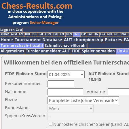
Logged on: Gast
Arabic
ARM
AZE
BIH
BUL
CAT
CHN
CRO
CZE
DEN
ENG
ESP
FAI
FIN
FRA
GER
GRE
INA
I
Home
Tournament-Database
AUT championship
Pictures
F
Turnierschach-Elozahl
Schnellschach-Elozahl
Allgemeines
Turnier anmelden: AUT
FIDE
Spieler anmelden
Elo AU
Willkommen bei den offiziellen Turnierscha
FIDE-Elolisten Stand
AUT-Elolisten Stand
13.945
Personennummer
Nachname
Vorname
Ebene
Bundesland
Spgem./Kreis/Verein
Nur "österreichische" Spieler (Land=A