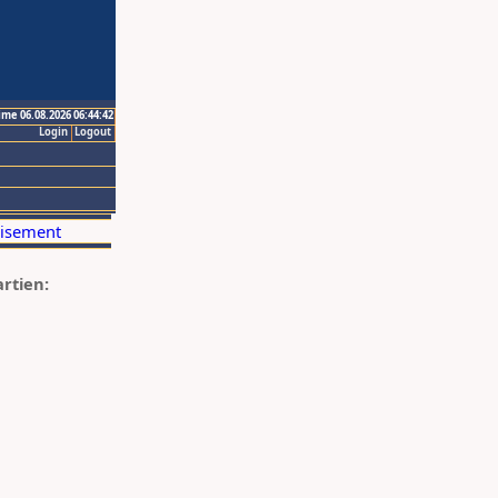
ime 06.08.2026 06:44:42
Login
Logout
artien: