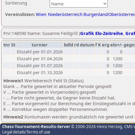
Sortierung
Vereinslisten:
Wien
Niederösterreich
Burgenland
Oberösterrei
Pnr:148590 Name: Susanne Feldgrill (
Grafik Elo-Zeitreihe
,
Graf
tnr
St
turnier
bdld
rd
datum
f
K
erg
elo+/-
gegn
Elozahl per 01.01.2026
0
0
Elozahl per 01.04.2026
0
1200
Elozahl per 01.07.2026
0
1200
Elozahl per 01.10.2026
0
1200
Hinweis1
Wertebereich Feld St (Status)
blank ... Partie gewertet in aktueller Periode gespielt
V ... Partie gewertet in Vorperiode(n) gespielt
- ... Partie nicht gewertet, da Gegner keine Elozahl hat.
E ... Partie vorgemerkt zur Berechnung der Einstiegselozahl in
K ... Korrektur wegen doppelter Personennummer.
Hinweis2
Kontumazen werden grundsätzlich nie gewertet und sin
Chess-Tournament-Results-Server
© 2006-2026 Heinz Herzog
, CMS-
Legal details/Terms of use