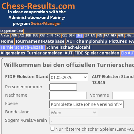
Logged on: Gast
Arabic
ARM
AZE
BIH
BUL
CAT
CHN
CRO
CZE
DEN
ENG
ESP
FAI
FIN
FRA
GER
GRE
INA
I
Home
Tournament-Database
AUT championship
Pictures
F
Turnierschach-Elozahl
Schnellschach-Elozahl
Allgemeines
Turnier anmelden: AUT
FIDE
Spieler anmelden
Elo AU
Willkommen bei den offiziellen Turnierscha
FIDE-Elolisten Stand
AUT-Elolisten Stand
13.945
Personennummer
Nachname
Vorname
Ebene
Bundesland
Spgem./Kreis/Verein
Nur "österreichische" Spieler (Land=A