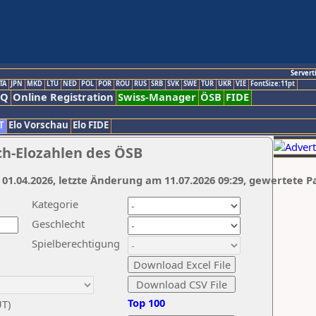
Servert
TA
JPN
MKD
LTU
NED
POL
POR
ROU
RUS
SRB
SVK
SWE
TUR
UKR
VIE
FontSize:11pt
AQ
Online Registration
Swiss-Manager
ÖSB
FIDE
T
Elo Vorschau
Elo FIDE
ch-Elozahlen des ÖSB
 01.04.2026, letzte Änderung am 11.07.2026 09:29, gewertete P
Kategorie
Geschlecht
Spielberechtigung
Top 100
UT)