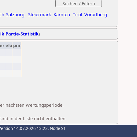
ch
Salzburg
Steiermark
Kärnten
Tirol
Vorarlberg
ik Partie-Statistik
)
er
elo
pnr
 der nächsten Wertungsperiode.
d in der Liste nicht enthalten.
Version 14.07.2026 13:23, Node S1