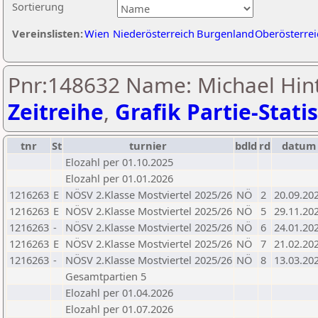
Sortierung
Vereinslisten:
Wien
Niederösterreich
Burgenland
Oberösterrei
Pnr:148632 Name: Michael Hint
Zeitreihe
,
Grafik Partie-Statis
tnr
St
turnier
bdld
rd
datum
Elozahl per 01.10.2025
Elozahl per 01.01.2026
1216263
E
NÖSV 2.Klasse Mostviertel 2025/26
NÖ
2
20.09.20
1216263
E
NÖSV 2.Klasse Mostviertel 2025/26
NÖ
5
29.11.20
1216263
-
NÖSV 2.Klasse Mostviertel 2025/26
NÖ
6
24.01.20
1216263
E
NÖSV 2.Klasse Mostviertel 2025/26
NÖ
7
21.02.20
1216263
-
NÖSV 2.Klasse Mostviertel 2025/26
NÖ
8
13.03.20
Gesamtpartien 5
Elozahl per 01.04.2026
Elozahl per 01.07.2026