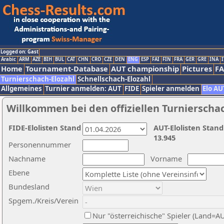
Logged on: Gast
Arabic
ARM
AZE
BIH
BUL
CAT
CHN
CRO
CZE
DEN
ENG
ESP
FAI
FIN
FRA
GER
GRE
INA
I
Home
Tournament-Database
AUT championship
Pictures
F
Turnierschach-Elozahl
Schnellschach-Elozahl
Allgemeines
Turnier anmelden: AUT
FIDE
Spieler anmelden
Elo AU
Willkommen bei den offiziellen Turnierscha
FIDE-Elolisten Stand
AUT-Elolisten Stand
13.945
Personennummer
Nachname
Vorname
Ebene
Bundesland
Spgem./Kreis/Verein
Nur "österreichische" Spieler (Land=A