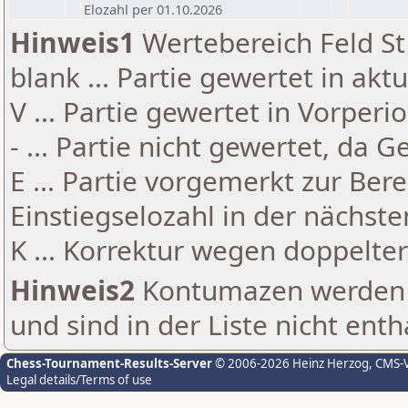
Elozahl per 01.10.2026
Hinweis1
Wertebereich Feld St 
blank ... Partie gewertet in akt
V ... Partie gewertet in Vorperi
- ... Partie nicht gewertet, da 
E ... Partie vorgemerkt zur Be
Einstiegselozahl in der nächst
K ... Korrektur wegen doppelt
Hinweis2
Kontumazen werden g
und sind in der Liste nicht enth
Chess-Tournament-Results-Server
© 2006-2026 Heinz Herzog
, CMS-
Legal details/Terms of use