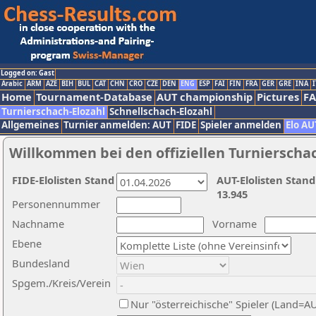
Logged on: Gast
Arabic
ARM
AZE
BIH
BUL
CAT
CHN
CRO
CZE
DEN
ENG
ESP
FAI
FIN
FRA
GER
GRE
INA
I
Home
Tournament-Database
AUT championship
Pictures
F
Turnierschach-Elozahl
Schnellschach-Elozahl
Allgemeines
Turnier anmelden: AUT
FIDE
Spieler anmelden
Elo AU
Willkommen bei den offiziellen Turnierscha
FIDE-Elolisten Stand
AUT-Elolisten Stand
13.945
Personennummer
Nachname
Vorname
Ebene
Bundesland
Spgem./Kreis/Verein
Nur "österreichische" Spieler (Land=A