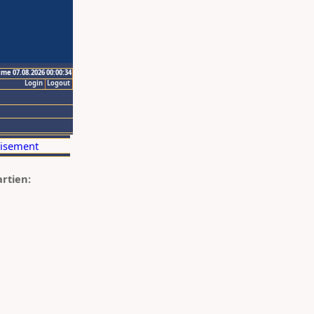
ime 07.08.2026 00:00:34
Login
Logout
artien: