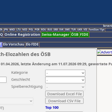
Servert
TA
JPN
MKD
LTU
NED
POL
POR
ROU
RUS
SRB
SVK
SWE
TUR
UKR
VIE
FontSize:11pt
AQ
Online Registration
Swiss-Manager
ÖSB
FIDE
T
Elo Vorschau
Elo FIDE
ch-Elozahlen des ÖSB
 01.04.2026, letzte Änderung am 11.07.2026 09:29, gewertete P
Kategorie
Geschlecht
Spielberechtigung
Top 100
UT)