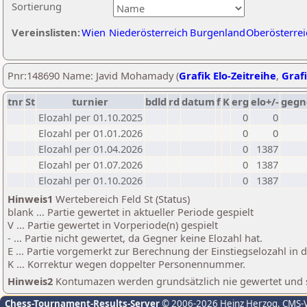
Sortierung
Vereinslisten:
Wien
Niederösterreich
Burgenland
Oberösterrei
Pnr:148690 Name: Javid Mohamady (
Grafik Elo-Zeitreihe
,
Grafi
tnr
St
turnier
bdld
rd
datum
f
K
erg
elo+/-
gegn
Elozahl per 01.10.2025
0
0
Elozahl per 01.01.2026
0
0
Elozahl per 01.04.2026
0
1387
Elozahl per 01.07.2026
0
1387
Elozahl per 01.10.2026
0
1387
Hinweis1
Wertebereich Feld St (Status)
blank ... Partie gewertet in aktueller Periode gespielt
V ... Partie gewertet in Vorperiode(n) gespielt
- ... Partie nicht gewertet, da Gegner keine Elozahl hat.
E ... Partie vorgemerkt zur Berechnung der Einstiegselozahl in
K ... Korrektur wegen doppelter Personennummer.
Hinweis2
Kontumazen werden grundsätzlich nie gewertet und sin
Chess-Tournament-Results-Server
© 2006-2026 Heinz Herzog
, CMS-