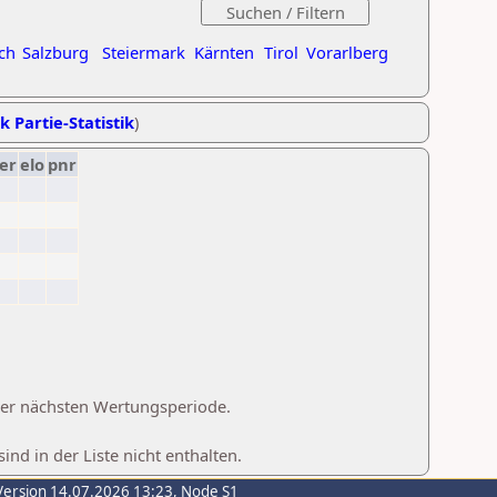
ch
Salzburg
Steiermark
Kärnten
Tirol
Vorarlberg
k Partie-Statistik
)
er
elo
pnr
 der nächsten Wertungsperiode.
d in der Liste nicht enthalten.
Version 14.07.2026 13:23, Node S1