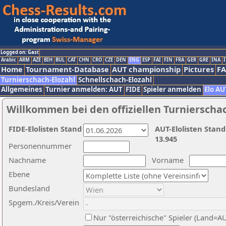
Logged on: Gast
Arabic
ARM
AZE
BIH
BUL
CAT
CHN
CRO
CZE
DEN
ENG
ESP
FAI
FIN
FRA
GER
GRE
INA
I
Home
Tournament-Database
AUT championship
Pictures
F
Turnierschach-Elozahl
Schnellschach-Elozahl
Allgemeines
Turnier anmelden: AUT
FIDE
Spieler anmelden
Elo AU
Willkommen bei den offiziellen Turnierscha
FIDE-Elolisten Stand
AUT-Elolisten Stand
13.945
Personennummer
Nachname
Vorname
Ebene
Bundesland
Spgem./Kreis/Verein
Nur "österreichische" Spieler (Land=A