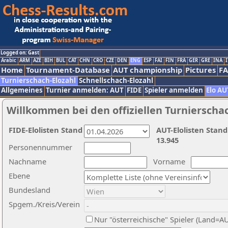
Logged on: Gast
Arabic
ARM
AZE
BIH
BUL
CAT
CHN
CRO
CZE
DEN
ENG
ESP
FAI
FIN
FRA
GER
GRE
INA
I
Home
Tournament-Database
AUT championship
Pictures
F
Turnierschach-Elozahl
Schnellschach-Elozahl
Allgemeines
Turnier anmelden: AUT
FIDE
Spieler anmelden
Elo AU
Willkommen bei den offiziellen Turnierscha
FIDE-Elolisten Stand
AUT-Elolisten Stand
13.945
Personennummer
Nachname
Vorname
Ebene
Bundesland
Spgem./Kreis/Verein
Nur "österreichische" Spieler (Land=A