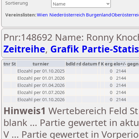
Sortierung
Vereinslisten:
Wien
Niederösterreich
Burgenland
Oberösterrei
Pnr:148692 Name: Ronny Knoch
Zeitreihe
,
Grafik Partie-Statis
tnr
St
turnier
bdld
rd
datum
f
K
erg
elo+/-
gegn
Elozahl per 01.10.2025
0
2144
Elozahl per 01.01.2026
0
2144
Elozahl per 01.04.2026
0
2144
Elozahl per 01.07.2026
0
2144
Elozahl per 01.10.2026
0
2144
Hinweis1
Wertebereich Feld St 
blank ... Partie gewertet in akt
V ... Partie gewertet in Vorperi