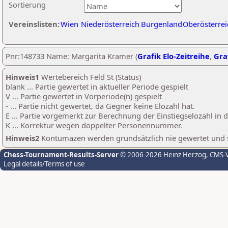
Sortierung
Vereinslisten:
Wien
Niederösterreich
Burgenland
Oberösterrei
Pnr:148733 Name: Margarita Kramer (
Grafik Elo-Zeitreihe
,
Graf
Hinweis1
Wertebereich Feld St (Status)
blank ... Partie gewertet in aktueller Periode gespielt
V ... Partie gewertet in Vorperiode(n) gespielt
- ... Partie nicht gewertet, da Gegner keine Elozahl hat.
E ... Partie vorgemerkt zur Berechnung der Einstiegselozahl in
K ... Korrektur wegen doppelter Personennummer.
Hinweis2
Kontumazen werden grundsätzlich nie gewertet und sin
Chess-Tournament-Results-Server
© 2006-2026 Heinz Herzog
, CMS-
Legal details/Terms of use