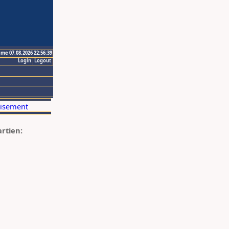
ime 07.08.2026 22:56:39
Login
Logout
artien: