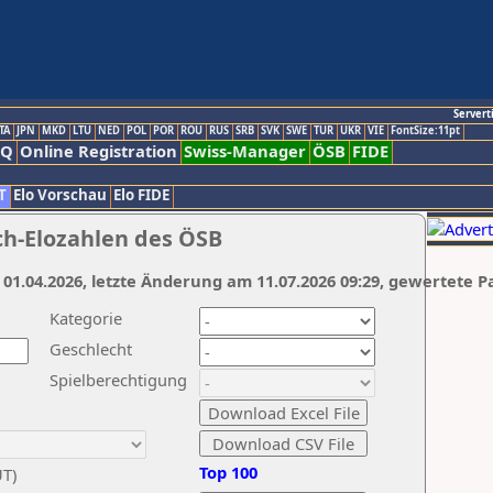
Servert
TA
JPN
MKD
LTU
NED
POL
POR
ROU
RUS
SRB
SVK
SWE
TUR
UKR
VIE
FontSize:11pt
AQ
Online Registration
Swiss-Manager
ÖSB
FIDE
T
Elo Vorschau
Elo FIDE
ch-Elozahlen des ÖSB
 01.04.2026, letzte Änderung am 11.07.2026 09:29, gewertete P
Kategorie
Geschlecht
Spielberechtigung
Top 100
UT)