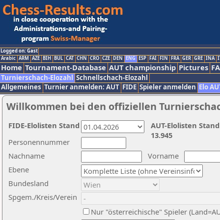
Logged on: Gast
Arabic
ARM
AZE
BIH
BUL
CAT
CHN
CRO
CZE
DEN
ENG
ESP
FAI
FIN
FRA
GER
GRE
INA
I
Home
Tournament-Database
AUT championship
Pictures
F
Turnierschach-Elozahl
Schnellschach-Elozahl
Allgemeines
Turnier anmelden: AUT
FIDE
Spieler anmelden
Elo AU
Willkommen bei den offiziellen Turnierscha
FIDE-Elolisten Stand
AUT-Elolisten Stand
13.945
Personennummer
Nachname
Vorname
Ebene
Bundesland
Spgem./Kreis/Verein
Nur "österreichische" Spieler (Land=A