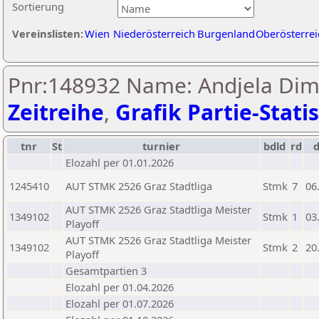
Sortierung
Vereinslisten:
Wien
Niederösterreich
Burgenland
Oberösterrei
Pnr:148932 Name: Andjela Dimit
Zeitreihe
,
Grafik Partie-Statis
tnr
St
turnier
bdld
rd
Elozahl per 01.01.2026
1245410
AUT STMK 2526 Graz Stadtliga
Stmk
7
06
AUT STMK 2526 Graz Stadtliga Meister
1349102
Stmk
1
03
Playoff
AUT STMK 2526 Graz Stadtliga Meister
1349102
Stmk
2
20
Playoff
Gesamtpartien 3
Elozahl per 01.04.2026
Elozahl per 01.07.2026