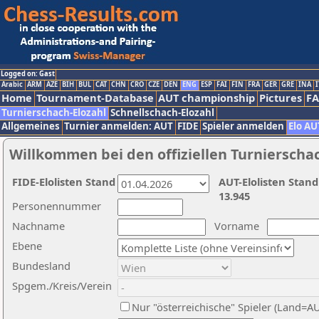
Logged on: Gast
Arabic
ARM
AZE
BIH
BUL
CAT
CHN
CRO
CZE
DEN
ENG
ESP
FAI
FIN
FRA
GER
GRE
INA
I
Home
Tournament-Database
AUT championship
Pictures
F
Turnierschach-Elozahl
Schnellschach-Elozahl
Allgemeines
Turnier anmelden: AUT
FIDE
Spieler anmelden
Elo AU
Willkommen bei den offiziellen Turnierscha
FIDE-Elolisten Stand
AUT-Elolisten Stand
13.945
Personennummer
Nachname
Vorname
Ebene
Bundesland
Spgem./Kreis/Verein
Nur "österreichische" Spieler (Land=A