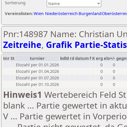
Sortierung
Vereinslisten:
Wien
Niederösterreich
Burgenland
Oberösterrei
Pnr:148987 Name: Christian Un
Zeitreihe
,
Grafik Partie-Statis
tnr
St
turnier
bdld
rd
datum
f
K
erg
elo+/-
gegn
Elozahl per 01.01.2026
0
0
Elozahl per 01.04.2026
0
0
Elozahl per 01.07.2026
0
0
Elozahl per 01.10.2026
0
0
Hinweis1
Wertebereich Feld St 
blank ... Partie gewertet in akt
V ... Partie gewertet in Vorperi
- ... Partie nicht gewertet, da 