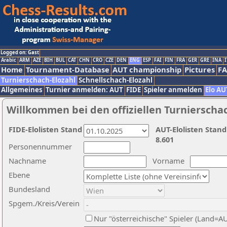
Logged on: Gast
Arabic
ARM
AZE
BIH
BUL
CAT
CHN
CRO
CZE
DEN
ENG
ESP
FAI
FIN
FRA
GER
GRE
INA
I
Home
Tournament-Database
AUT championship
Pictures
F
Turnierschach-Elozahl
Schnellschach-Elozahl
Allgemeines
Turnier anmelden: AUT
FIDE
Spieler anmelden
Elo AU
Willkommen bei den offiziellen Turnierscha
FIDE-Elolisten Stand
AUT-Elolisten Stand
8.601
Personennummer
Nachname
Vorname
Ebene
Bundesland
Spgem./Kreis/Verein
Nur "österreichische" Spieler (Land=A