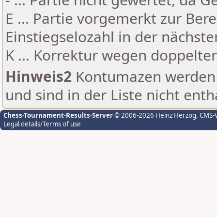
E ... Partie vorgemerkt zur Be
Einstiegselozahl in der nächst
K ... Korrektur wegen doppelt
Hinweis2
Kontumazen werden g
und sind in der Liste nicht enth
Chess-Tournament-Results-Server
© 2006-2026 Heinz Herzog
, CMS-
Legal details/Terms of use