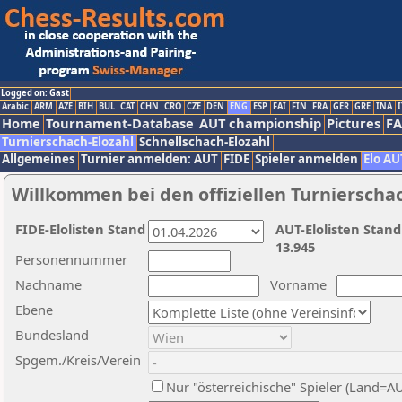
Logged on: Gast
Arabic
ARM
AZE
BIH
BUL
CAT
CHN
CRO
CZE
DEN
ENG
ESP
FAI
FIN
FRA
GER
GRE
INA
I
Home
Tournament-Database
AUT championship
Pictures
F
Turnierschach-Elozahl
Schnellschach-Elozahl
Allgemeines
Turnier anmelden: AUT
FIDE
Spieler anmelden
Elo AU
Willkommen bei den offiziellen Turnierscha
FIDE-Elolisten Stand
AUT-Elolisten Stand
13.945
Personennummer
Nachname
Vorname
Ebene
Bundesland
Spgem./Kreis/Verein
Nur "österreichische" Spieler (Land=A