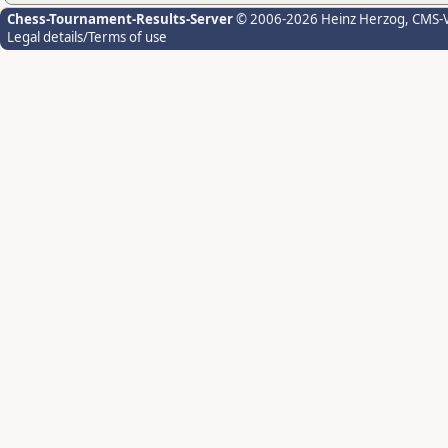
Chess-Tournament-Results-Server
© 2006-2026 Heinz Herzog
, CMS-
Legal details/Terms of use