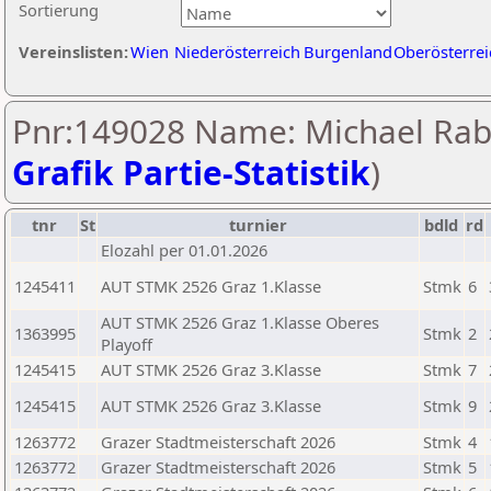
Sortierung
Vereinslisten:
Wien
Niederösterreich
Burgenland
Oberösterrei
Pnr:149028 Name: Michael Rabe
Grafik Partie-Statistik
)
tnr
St
turnier
bdld
rd
Elozahl per 01.01.2026
1245411
AUT STMK 2526 Graz 1.Klasse
Stmk
6
AUT STMK 2526 Graz 1.Klasse Oberes
1363995
Stmk
2
Playoff
1245415
AUT STMK 2526 Graz 3.Klasse
Stmk
7
1245415
AUT STMK 2526 Graz 3.Klasse
Stmk
9
1263772
Grazer Stadtmeisterschaft 2026
Stmk
4
1263772
Grazer Stadtmeisterschaft 2026
Stmk
5