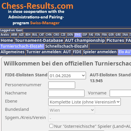
Logged on: Gast
Arabic
ARM
AZE
BIH
BUL
CAT
CHN
CRO
CZE
DEN
ENG
ESP
FAI
FIN
FRA
GER
GRE
INA
I
Home
Tournament-Database
AUT championship
Pictures
F
Turnierschach-Elozahl
Schnellschach-Elozahl
Allgemeines
Turnier anmelden: AUT
FIDE
Spieler anmelden
Elo AU
Willkommen bei den offiziellen Turnierscha
FIDE-Elolisten Stand
AUT-Elolisten Stand
13.945
Personennummer
Nachname
Vorname
Ebene
Bundesland
Spgem./Kreis/Verein
Nur "österreichische" Spieler (Land=A