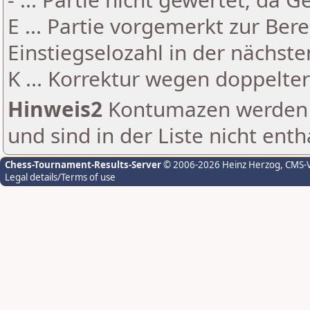
E ... Partie vorgemerkt zur Be
Einstiegselozahl in der nächst
K ... Korrektur wegen doppelt
Hinweis2
Kontumazen werden g
und sind in der Liste nicht enth
Chess-Tournament-Results-Server
© 2006-2026 Heinz Herzog
, CMS-
Legal details/Terms of use