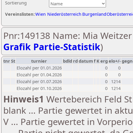
Sortierung
Vereinslisten:
Wien
Niederösterreich
Burgenland
Oberösterrei
Pnr:149138 Name: Mia Weitzer 
Grafik Partie-Statistik
)
tnr
St
turnier
bdld
rd
datum
f
K
erg
elo+/-
gegn
Elozahl per 01.01.2026
0
0
Elozahl per 01.04.2026
0
0
Elozahl per 01.07.2026
0
1214
Elozahl per 01.10.2026
0
1214
Hinweis1
Wertebereich Feld St 
blank ... Partie gewertet in akt
V ... Partie gewertet in Vorperi
- ... Partie nicht gewertet, da 