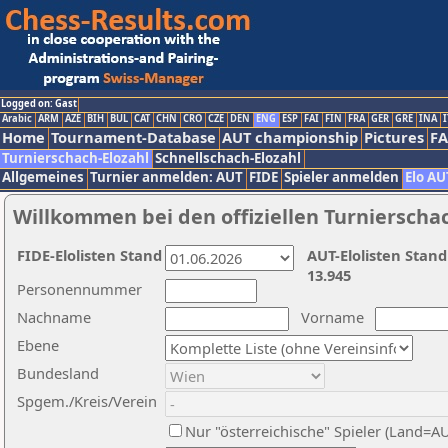
Logged on: Gast
Arabic
ARM
AZE
BIH
BUL
CAT
CHN
CRO
CZE
DEN
ENG
ESP
FAI
FIN
FRA
GER
GRE
INA
I
Home
Tournament-Database
AUT championship
Pictures
F
Turnierschach-Elozahl
Schnellschach-Elozahl
Allgemeines
Turnier anmelden: AUT
FIDE
Spieler anmelden
Elo AU
Willkommen bei den offiziellen Turnierscha
FIDE-Elolisten Stand
AUT-Elolisten Stand
13.945
Personennummer
Nachname
Vorname
Ebene
Bundesland
Spgem./Kreis/Verein
Nur "österreichische" Spieler (Land=A