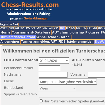
Logged on: Gast
Arabic
ARM
AZE
BIH
BUL
CAT
CHN
CRO
CZE
DEN
ENG
ESP
FAI
FIN
FRA
GER
GRE
INA
I
Home
Tournament-Database
AUT championship
Pictures
F
Turnierschach-Elozahl
Schnellschach-Elozahl
Allgemeines
Turnier anmelden: AUT
FIDE
Spieler anmelden
Elo AU
Willkommen bei den offiziellen Turnierscha
FIDE-Elolisten Stand
AUT-Elolisten Stand
13.945
Personennummer
Nachname
Vorname
Ebene
Bundesland
Spgem./Kreis/Verein
Nur "österreichische" Spieler (Land=A