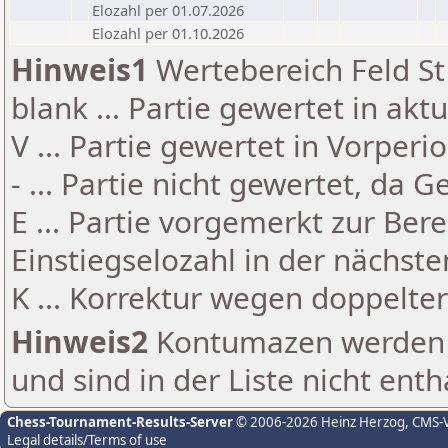
Elozahl per 01.07.2026
Elozahl per 01.10.2026
Hinweis1
Wertebereich Feld St 
blank ... Partie gewertet in akt
V ... Partie gewertet in Vorperi
- ... Partie nicht gewertet, da 
E ... Partie vorgemerkt zur Be
Einstiegselozahl in der nächst
K ... Korrektur wegen doppelt
Hinweis2
Kontumazen werden g
und sind in der Liste nicht enth
Chess-Tournament-Results-Server
© 2006-2026 Heinz Herzog
, CMS-
Legal details/Terms of use