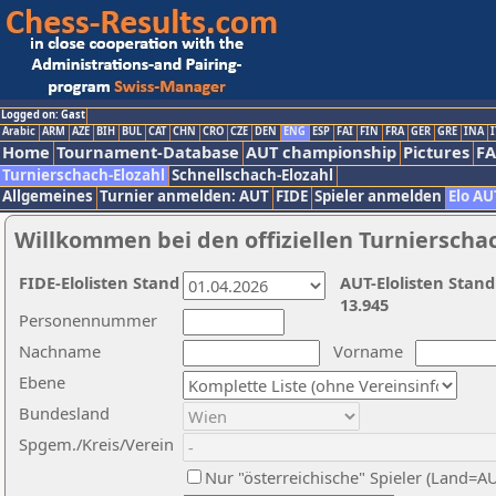
Logged on: Gast
Arabic
ARM
AZE
BIH
BUL
CAT
CHN
CRO
CZE
DEN
ENG
ESP
FAI
FIN
FRA
GER
GRE
INA
I
Home
Tournament-Database
AUT championship
Pictures
F
Turnierschach-Elozahl
Schnellschach-Elozahl
Allgemeines
Turnier anmelden: AUT
FIDE
Spieler anmelden
Elo AU
Willkommen bei den offiziellen Turnierscha
FIDE-Elolisten Stand
AUT-Elolisten Stand
13.945
Personennummer
Nachname
Vorname
Ebene
Bundesland
Spgem./Kreis/Verein
Nur "österreichische" Spieler (Land=A