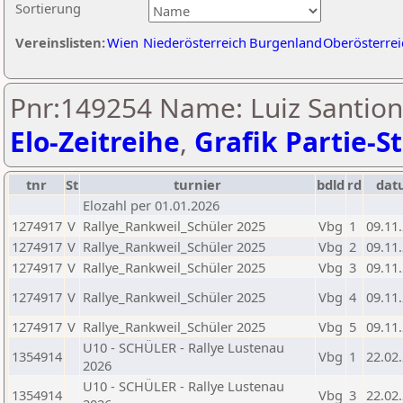
Sortierung
Vereinslisten:
Wien
Niederösterreich
Burgenland
Oberösterrei
Pnr:149254 Name: Luiz Santion
Elo-Zeitreihe
,
Grafik Partie-St
tnr
St
turnier
bdld
rd
dat
Elozahl per 01.01.2026
1274917
V
Rallye_Rankweil_Schüler 2025
Vbg
1
09.11
1274917
V
Rallye_Rankweil_Schüler 2025
Vbg
2
09.11
1274917
V
Rallye_Rankweil_Schüler 2025
Vbg
3
09.11
1274917
V
Rallye_Rankweil_Schüler 2025
Vbg
4
09.11
1274917
V
Rallye_Rankweil_Schüler 2025
Vbg
5
09.11
U10 - SCHÜLER - Rallye Lustenau
1354914
Vbg
1
22.02
2026
U10 - SCHÜLER - Rallye Lustenau
1354914
Vbg
3
22.02