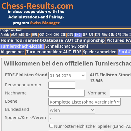
Logged on: Gast
Arabic
ARM
AZE
BIH
BUL
CAT
CHN
CRO
CZE
DEN
ENG
ESP
FAI
FIN
FRA
GER
GRE
INA
I
Home
Tournament-Database
AUT championship
Pictures
F
Turnierschach-Elozahl
Schnellschach-Elozahl
Allgemeines
Turnier anmelden: AUT
FIDE
Spieler anmelden
Elo AU
Willkommen bei den offiziellen Turnierscha
FIDE-Elolisten Stand
AUT-Elolisten Stand
13.945
Personennummer
Nachname
Vorname
Ebene
Bundesland
Spgem./Kreis/Verein
Nur "österreichische" Spieler (Land=A