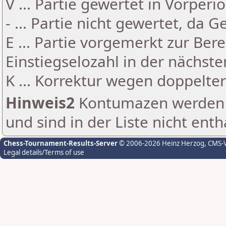
V ... Partie gewertet in Vorperi
- ... Partie nicht gewertet, da 
E ... Partie vorgemerkt zur Be
Einstiegselozahl in der nächst
K ... Korrektur wegen doppelt
Hinweis2
Kontumazen werden g
und sind in der Liste nicht enth
Chess-Tournament-Results-Server
© 2006-2026 Heinz Herzog
, CMS-
Legal details/Terms of use