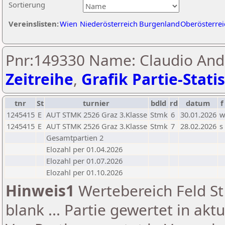
Sortierung
Vereinslisten:
Wien
Niederösterreich
Burgenland
Oberösterrei
Pnr:149330 Name: Claudio And
Zeitreihe
,
Grafik Partie-Statis
tnr
St
turnier
bdld
rd
datum
f
1245415
E
AUT STMK 2526 Graz 3.Klasse
Stmk
6
30.01.2026
1245415
E
AUT STMK 2526 Graz 3.Klasse
Stmk
7
28.02.2026
s
Gesamtpartien 2
Elozahl per 01.04.2026
Elozahl per 01.07.2026
Elozahl per 01.10.2026
Hinweis1
Wertebereich Feld St 
blank ... Partie gewertet in akt