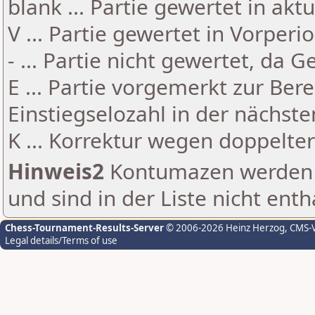
blank ... Partie gewertet in akt
V ... Partie gewertet in Vorperi
- ... Partie nicht gewertet, da 
E ... Partie vorgemerkt zur Be
Einstiegselozahl in der nächst
K ... Korrektur wegen doppelt
Hinweis2
Kontumazen werden g
und sind in der Liste nicht enth
Chess-Tournament-Results-Server
© 2006-2026 Heinz Herzog
, CMS-
Legal details/Terms of use