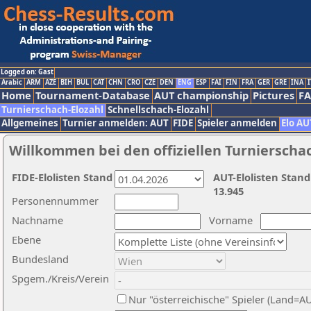
Logged on: Gast
Arabic
ARM
AZE
BIH
BUL
CAT
CHN
CRO
CZE
DEN
ENG
ESP
FAI
FIN
FRA
GER
GRE
INA
I
Home
Tournament-Database
AUT championship
Pictures
F
Turnierschach-Elozahl
Schnellschach-Elozahl
Allgemeines
Turnier anmelden: AUT
FIDE
Spieler anmelden
Elo AU
Willkommen bei den offiziellen Turnierscha
FIDE-Elolisten Stand
AUT-Elolisten Stand
13.945
Personennummer
Nachname
Vorname
Ebene
Bundesland
Spgem./Kreis/Verein
Nur "österreichische" Spieler (Land=A