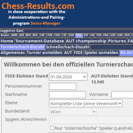
Logged on: Gast
Arabic
ARM
AZE
BIH
BUL
CAT
CHN
CRO
CZE
DEN
ENG
ESP
FAI
FIN
FRA
GER
GRE
INA
I
Home
Tournament-Database
AUT championship
Pictures
F
Turnierschach-Elozahl
Schnellschach-Elozahl
Allgemeines
Turnier anmelden: AUT
FIDE
Spieler anmelden
Elo AU
Willkommen bei den offiziellen Turnierscha
FIDE-Elolisten Stand
AUT-Elolisten Stand
13.945
Personennummer
Nachname
Vorname
Ebene
Bundesland
Spgem./Kreis/Verein
Nur "österreichische" Spieler (Land=A