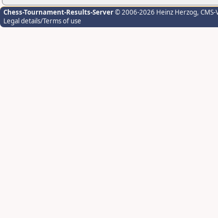
Chess-Tournament-Results-Server
© 2006-2026 Heinz Herzog
, CMS-
Legal details/Terms of use