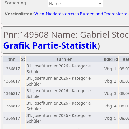
Sortierung
Vereinslisten:
Wien
Niederösterreich
Burgenland
Oberösterrei
Pnr:149508 Name: Gabriel Stoc
Grafik Partie-Statistik
)
tnr
St
turnier
bdld
rd
da
31. Josefiturnier 2026 - Kategorie
1366817
Vbg
1
08.0
Schüler
31. Josefiturnier 2026 - Kategorie
1366817
Vbg
2
08.0
Schüler
31. Josefiturnier 2026 - Kategorie
1366817
Vbg
3
08.0
Schüler
31. Josefiturnier 2026 - Kategorie
1366817
Vbg
4
08.0
Schüler
31. Josefiturnier 2026 - Kategorie
1366817
Vbg
5
08.0
Schüler