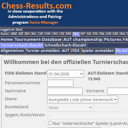
Logged on: Gast
Arabic
ARM
AZE
BIH
BUL
CAT
CHN
CRO
CZE
DEN
ENG
ESP
FAI
FIN
FRA
GER
GRE
INA
I
Home
Tournament-Database
AUT championship
Pictures
F
Turnierschach-Elozahl
Schnellschach-Elozahl
Allgemeines
Turnier anmelden: AUT
FIDE
Spieler anmelden
Elo AU
Willkommen bei den offiziellen Turnierscha
FIDE-Elolisten Stand
AUT-Elolisten Stand
13.945
Personennummer
Nachname
Vorname
Ebene
Bundesland
Spgem./Kreis/Verein
Nur "österreichische" Spieler (Land=A