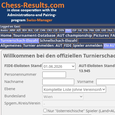
Logged on: Gast
Arabic
ARM
AZE
BIH
BUL
CAT
CHN
CRO
CZE
DEN
ENG
ESP
FAI
FIN
FRA
GER
GRE
INA
I
Home
Tournament-Database
AUT championship
Pictures
F
Turnierschach-Elozahl
Schnellschach-Elozahl
Allgemeines
Turnier anmelden: AUT
FIDE
Spieler anmelden
Elo AU
Willkommen bei den offiziellen Turnierscha
FIDE-Elolisten Stand
AUT-Elolisten Stand
13.945
Personennummer
Nachname
Vorname
Ebene
Bundesland
Spgem./Kreis/Verein
Nur "österreichische" Spieler (Land=A