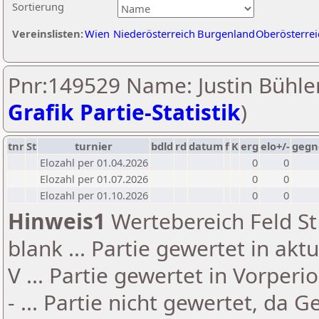
Sortierung
Vereinslisten:
Wien
Niederösterreich
Burgenland
Oberösterrei
Pnr:149529 Name: Justin Bühler
Grafik Partie-Statistik
)
tnr
St
turnier
bdld
rd
datum
f
K
erg
elo+/-
gegn
Elozahl per 01.04.2026
0
0
Elozahl per 01.07.2026
0
0
Elozahl per 01.10.2026
0
0
Hinweis1
Wertebereich Feld St 
blank ... Partie gewertet in akt
V ... Partie gewertet in Vorperi
- ... Partie nicht gewertet, da 