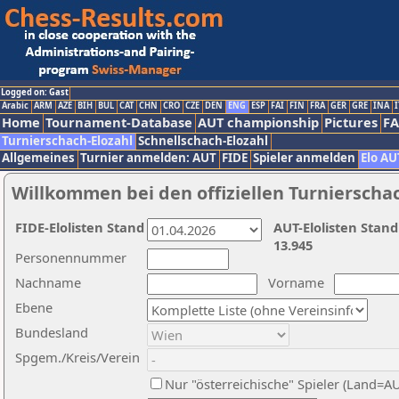
Logged on: Gast
Arabic
ARM
AZE
BIH
BUL
CAT
CHN
CRO
CZE
DEN
ENG
ESP
FAI
FIN
FRA
GER
GRE
INA
I
Home
Tournament-Database
AUT championship
Pictures
F
Turnierschach-Elozahl
Schnellschach-Elozahl
Allgemeines
Turnier anmelden: AUT
FIDE
Spieler anmelden
Elo AU
Willkommen bei den offiziellen Turnierscha
FIDE-Elolisten Stand
AUT-Elolisten Stand
13.945
Personennummer
Nachname
Vorname
Ebene
Bundesland
Spgem./Kreis/Verein
Nur "österreichische" Spieler (Land=A