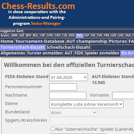
Logged on: Gast
Arabic
ARM
AZE
BIH
BUL
CAT
CHN
CRO
CZE
DEN
ENG
ESP
FAI
FIN
FRA
GER
GRE
INA
I
Home
Tournament-Database
AUT championship
Pictures
F
Turnierschach-Elozahl
Schnellschach-Elozahl
Allgemeines
Turnier anmelden: AUT
FIDE
Spieler anmelden
Elo AU
Willkommen bei den offiziellen Turnierscha
FIDE-Elolisten Stand
AUT-Elolisten Stand
13.945
Personennummer
Nachname
Vorname
Ebene
Bundesland
Spgem./Kreis/Verein
Nur "österreichische" Spieler (Land=A