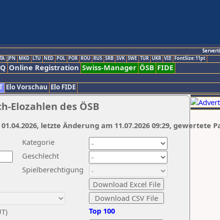
Servert
TA
JPN
MKD
LTU
NED
POL
POR
ROU
RUS
SRB
SVK
SWE
TUR
UKR
VIE
FontSize:11pt
AQ
Online Registration
Swiss-Manager
ÖSB
FIDE
T
Elo Vorschau
Elo FIDE
ch-Elozahlen des ÖSB
 01.04.2026, letzte Änderung am 11.07.2026 09:29, gewertete P
Kategorie
Geschlecht
Spielberechtigung
Top 100
UT)