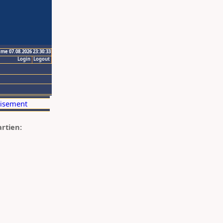
ime 07.08.2026 23:30:33
Login
Logout
artien: