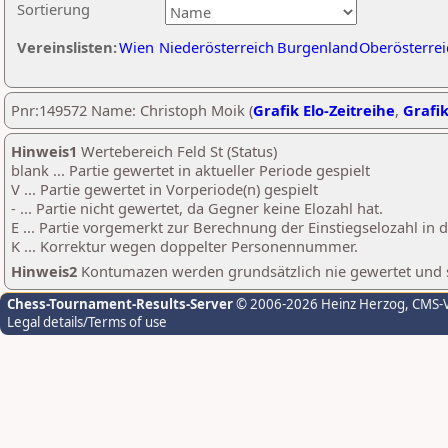
Sortierung
Vereinslisten:
Wien
Niederösterreich
Burgenland
Oberösterrei
Pnr:149572 Name: Christoph Moik (
Grafik Elo-Zeitreihe
,
Grafik
Hinweis1
Wertebereich Feld St (Status)
blank ... Partie gewertet in aktueller Periode gespielt
V ... Partie gewertet in Vorperiode(n) gespielt
- ... Partie nicht gewertet, da Gegner keine Elozahl hat.
E ... Partie vorgemerkt zur Berechnung der Einstiegselozahl in
K ... Korrektur wegen doppelter Personennummer.
Hinweis2
Kontumazen werden grundsätzlich nie gewertet und sin
Chess-Tournament-Results-Server
© 2006-2026 Heinz Herzog
, CMS-
Legal details/Terms of use