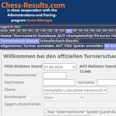
Logged on: Gast
Arabic
ARM
AZE
BIH
BUL
CAT
CHN
CRO
CZE
DEN
ENG
ESP
FAI
FIN
FRA
GER
GRE
INA
I
Home
Tournament-Database
AUT championship
Pictures
F
Turnierschach-Elozahl
Schnellschach-Elozahl
Allgemeines
Turnier anmelden: AUT
FIDE
Spieler anmelden
Elo AU
Willkommen bei den offiziellen Turnierscha
FIDE-Elolisten Stand
AUT-Elolisten Stand
13.945
Personennummer
Nachname
Vorname
Ebene
Bundesland
Spgem./Kreis/Verein
Nur "österreichische" Spieler (Land=A